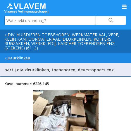
« DIV. HUISDIEREN TOEBEHOREN, WERKMATERIAAL, VERF,
KLEIN KANTOORMATERIAAL, DEURKLINKEN, KOFFERS,
RUGZAKKEN, WERKKLEDIJ, KARCHER TOEBEHOREN ENZ.
(STEKENE) (6113)
« Deurklinken
partij div. deurklinken, toebehoren, deurstoppers enz.
Kavel nummer: 6226-145