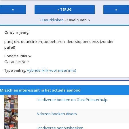
«
« TERUG
»
« Deurklinken
- Kavel 5 van 6
Omschrijving
partij div. deurklinken, toebehoren, deurstoppers enz. (zonder
pallet)
Conditie: Nieuw
Garantie: Nee
Type veiling:
Hybride (klik voor meer info)
Misschien interessant in het actuele aanbod
Lot diverse boeken oa Oost Priesterhulp
6 dozen boeken divers
Lot diverse oorlogsboeken