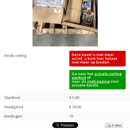
Deze kavel is niet meer
Einde veiling
actief, u kunt hier helaas
niet meer op bieden.
Ga naar het
actuele veiling
aanbod
of
naar de
zoek pagina
voor
actuele kavels.
Startbod
€ 5,00
Huidig bod
€
30,00
Biedingen
15
E-Mail