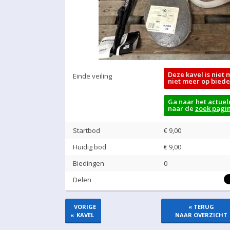
Deze kavel is niet 
Einde veiling
niet meer op biede
Ga naar het
actuel
naar de
zoek pagi
Startbod
€ 9,00
Huidig bod
€
9,00
Biedingen
0
Delen
VORIGE
« TERUG
«
KAVEL
NAAR OVERZICHT