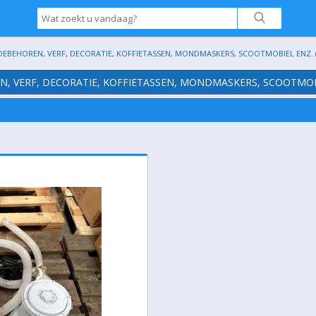
TOEBEHOREN, VERF, DECORATIE, KOFFIETASSEN, MONDMASKERS, SCOOTMOBIEL ENZ. (S
EN, VERF, DECORATIE, KOFFIETASSEN, MONDMASKERS, SCOOTMOBI