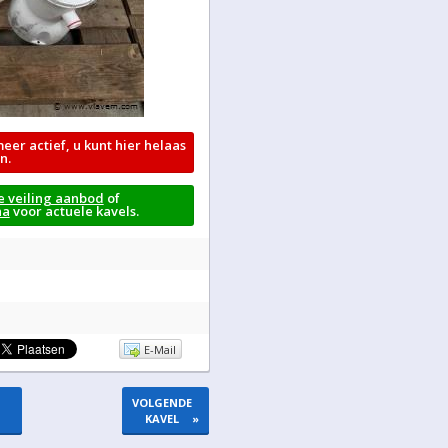
meer actief, u kunt hier helaas
n.
e veiling aanbod
of
na
voor actuele kavels.
E-Mail
VOLGENDE
KAVEL
»