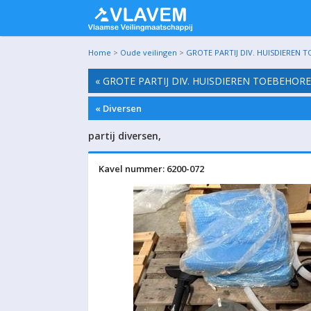
Home
>
Oude veilingen
>
GROTE PARTIJ DIV. HUISDIEREN 
« GROTE PARTIJ DIV. HUISDIEREN TOEBEHOR
« Diversen
partij diversen,
Kavel nummer: 6200-072