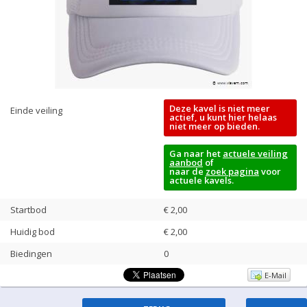
Deze kavel is niet meer
Einde veiling
actief, u kunt hier helaas
niet meer op bieden.
Ga naar het
actuele veiling
aanbod
of
naar de
zoek pagina
voor
actuele kavels.
Startbod
€ 2,00
Huidig bod
€
2,00
Biedingen
0
E-Mail