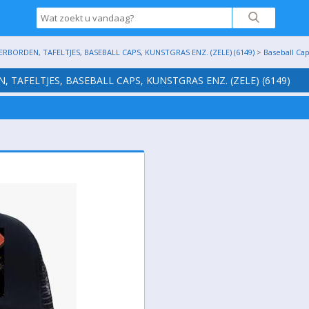
BORDEN, TAFELTJES, BASEBALL CAPS, KUNSTGRAS ENZ. (ZELE) (6149)
>
Baseball Ca
 TAFELTJES, BASEBALL CAPS, KUNSTGRAS ENZ. (ZELE) (6149)