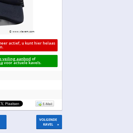
meer actief, u kunt hier helaas
n.
e veiling aanbod
of
na
voor actuele kavels.
E-Mail
VOLGENDE
KAVEL
»