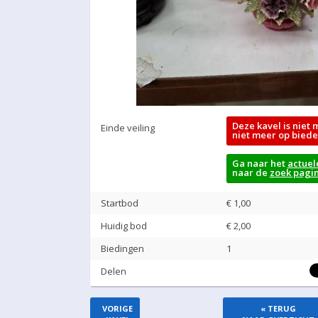
Deze kavel is niet 
Einde veiling
niet meer op biede
Ga naar het
actuel
naar de
zoek pagi
Startbod
€ 1,00
Huidig bod
€
2,00
Biedingen
1
Delen
VORIGE
« TERUG