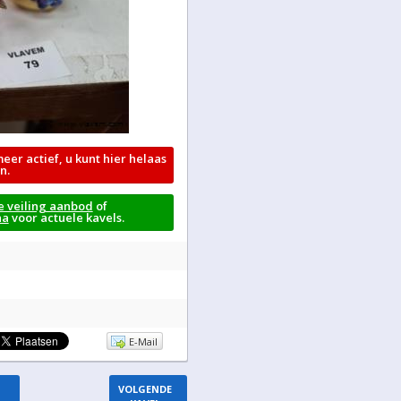
meer actief, u kunt hier helaas
n.
e veiling aanbod
of
na
voor actuele kavels.
E-Mail
VOLGENDE