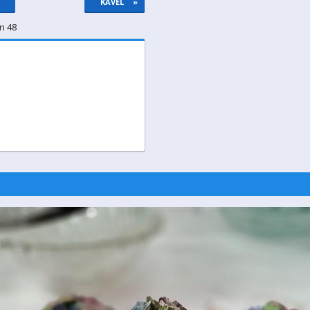
KAVEL
»
n 48