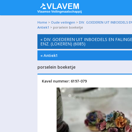
Home
>
Oude veilingen
>
DIV. GOEDEREN UIT INBOEDELS EN
Antiek1
> porselein boeketje
« DIV. GOEDEREN UIT INBOEDELS EN FALING
ENZ. (LOKEREN) (6085)
« Antiek1
porselein boeketje
Kavel nummer: 6197-079