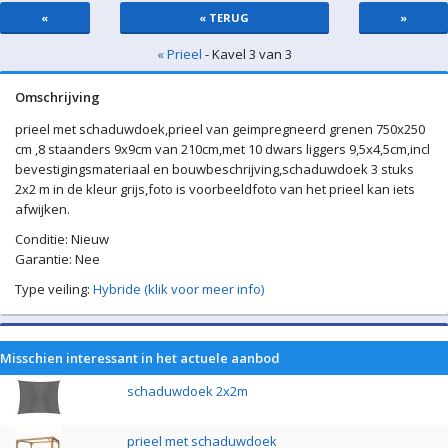
«
« TERUG
»
« Prieel
- Kavel 3 van 3
Omschrijving
prieel met schaduwdoek,prieel van geimpregneerd grenen 750x250
cm ,8 staanders 9x9cm van 210cm,met 10 dwars liggers 9,5x4,5cm,incl
bevestigingsmateriaal en bouwbeschrijving,schaduwdoek 3 stuks
2x2 m in de kleur grijs,foto is voorbeeldfoto van het prieel kan iets
afwijken.
Conditie: Nieuw
Garantie: Nee
Type veiling:
Hybride (klik voor meer info)
Misschien interessant in het actuele aanbod
schaduwdoek 2x2m
prieel met schaduwdoek