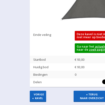
Deze kavel is niet 
Einde veiling
niet meer op biede
Ga naar het
actuel
naar de
zoek pagi
Startbod
€ 93,00
Huidig bod
€
93,00
Biedingen
0
Delen
VORIGE
« TERUG
«
KAVEL
NAAR OVERZICHT