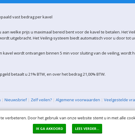
epaald vast bedrag per kavel
 aan welke prijs u maximaal bereid bent voor de kavel te betalen. Het Vei
ordt uitgebracht. Het Veiling-systeem biedt automatisch voor u door tot 
kavel wordt ontvangen binnen 5 min voor sluiting van de veiling, wordt 
opgeld betaalt u 21% BTW, en over het bedrag 21,00% BTW.
n
|
Nieuwsbrief
|
Zelf veilen?
|
Algemene voorwaarden
|
Veelgestelde vr
XML Sitemap
| All rights reserved (VLAVEM-WEB-2)
te verbeteren. Door het gebruik van onze website stemt u in met alle cook
IK GA AKKOORD
LEES VERDER...