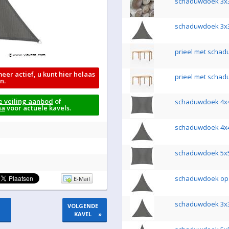
schaduwdoek 3x3
schaduwdoek 3x
prieel met scha
meer actief, u kunt hier helaas
prieel met scha
n.
e veiling aanbod
of
schaduwdoek 4x
na
voor actuele kavels.
schaduwdoek 4x
schaduwdoek 5x
schaduwdoek op 
E-Mail
schaduwdoek 3x3
VOLGENDE
KAVEL
»