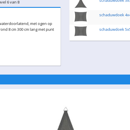
schaduwdoek 5x5
avel 6 van 8
schaduwdoek 4x4
, waterdoorlatend, met ogen op
ond 8 cm 300 cm lang met punt
schaduwdoek 5x5