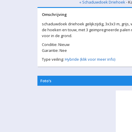
« Schaduwdoek Driehoek
- K
Omschrijving
schaduwdoek driehoek gelijkzijdig, 3x3x3 m, grijs
de hoeken en touw, met 3 geimpregneerde palen r
voor in de grond.
Conditie: Nieuw
Garantie: Nee
Type veiling:
Hybride (klik voor meer info)
Foto's