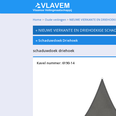
Home
>
Oude veilingen
>
NIEUWE VIERKANTE EN DRIEHOEK
« NIEUWE VIERKANTE EN DRIEHOEKIGE SCH
« Schaduwdoek Driehoek
schaduwdoek driehoek
Kavel nummer: 6190-14