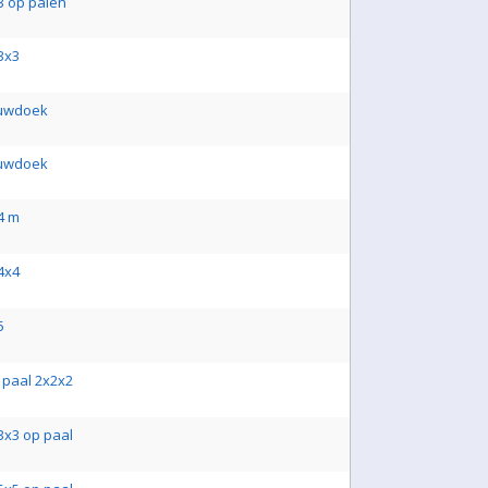
 op palen
3x3
duwdoek
duwdoek
4 m
4x4
5
paal 2x2x2
x3 op paal