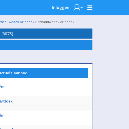
Inloggen
chaduwdoek Driehoek
> schaduwdoek driehoek
(6078)
 actuele aanbod
x2m
duwdoek
x3m