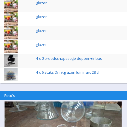
glazen
glazen
glazen
glazen
4 x Gereedschapssetje doppen+inbus
4 x 6 stuks Drinkglazen luminarc 28 cl
Foto's