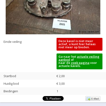
Deze kavel is niet meer
Einde veiling
actief, u kunt hier helaas
niet meer op bieden.
Ga naar het
actuele veiling
aanbod
of
naar de
zoek pagina
voor
actuele kavels.
Startbod
€ 2,00
Huidig bod
€
3,00
Biedingen
1
E-Mail