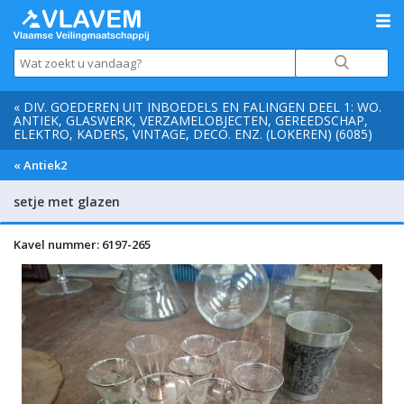
« DIV. GOEDEREN UIT INBOEDELS EN FALINGEN DEEL 1: WO.
ANTIEK, GLASWERK, VERZAMELOBJECTEN, GEREEDSCHAP,
ELEKTRO, KADERS, VINTAGE, DECO. ENZ. (LOKEREN) (6085)
« Antiek2
setje met glazen
Kavel nummer: 6197-265