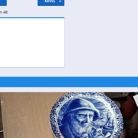
KAVEL
»
n 48