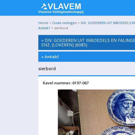
Home
>
Oude veilingen
>
DIV. GOEDEREN UIT INBOEDELS EN
Antiek1
> sierbord
« DIV. GOEDEREN UIT INBOEDELS EN FALING
ENZ. (LOKEREN) (6085)
« Antiek1
sierbord
Kavel nummer: 6197-067