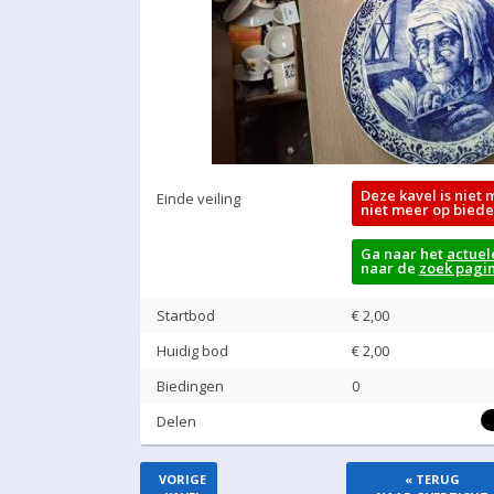
Deze kavel is niet 
Einde veiling
niet meer op biede
Ga naar het
actuel
naar de
zoek pagi
Startbod
€ 2,00
Huidig bod
€
2,00
Biedingen
0
Delen
VORIGE
« TERUG