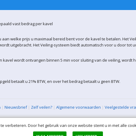
epaald vast bedrag per kavel
 aan welke prijs u maximaal bereid bent voor de kavel te betalen. Het Vei
ordt uitgebracht. Het Veiling-systeem biedt automatisch voor u door tot 
kavel wordt ontvangen binnen 5 min voor sluiting van de veiling, wordt 
pgeld betaalt u 21% BTW, en over het bedrag betaalt u geen BTW.
n
|
Nieuwsbrief
|
Zelf veilen?
|
Algemene voorwaarden
|
Veelgestelde vr
XML Sitemap
| All rights reserved (VLAVEM-WEB-1)
te verbeteren. Door het gebruik van onze website stemt u in met alle cook