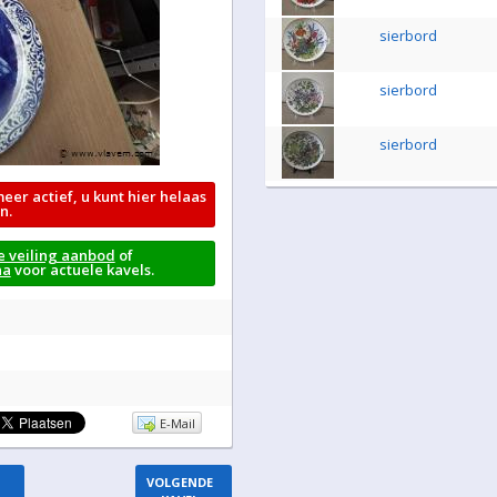
sierbord
sierbord
sierbord
meer actief, u kunt hier helaas
n.
e veiling aanbod
of
na
voor actuele kavels.
E-Mail
VOLGENDE