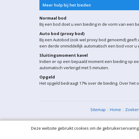
Meer hulp bij het bieden
Normaal bod
Bij een bod doet u een bieding in de vorm van een b
Auto bod (proxy bod)
Bij een Autobod (ook wel proxy bod genoemd) geeft u
een derde onmiddellijk automatisch een bod voor u w
Sluitingsmoment kavel
Indien er op een bepaald moment een bieding op een 
automatisch verlengd met 5 minuten.
Opgeld
Het opgeld bedraagt 17% over de bieding. Over het o
Sitemap
|
Home
|
Zoeke
Deze website gebruikt cookies om de gebruikerservaring 