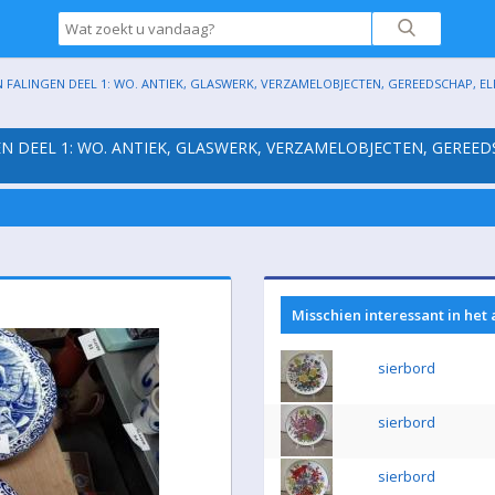
 FALINGEN DEEL 1: WO. ANTIEK, GLASWERK, VERZAMELOBJECTEN, GEREEDSCHAP, ELEK
EN DEEL 1: WO. ANTIEK, GLASWERK, VERZAMELOBJECTEN, GEREED
Misschien interessant in het
sierbord
sierbord
sierbord