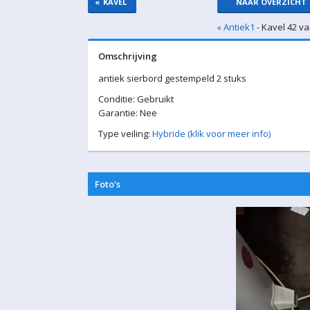
«
KAVEL
NAAR OVERZICHT
« Antiek1
- Kavel 42 va
Omschrijving
antiek sierbord gestempeld 2 stuks
Conditie: Gebruikt
Garantie: Nee
Type veiling:
Hybride (klik voor meer info)
Foto's