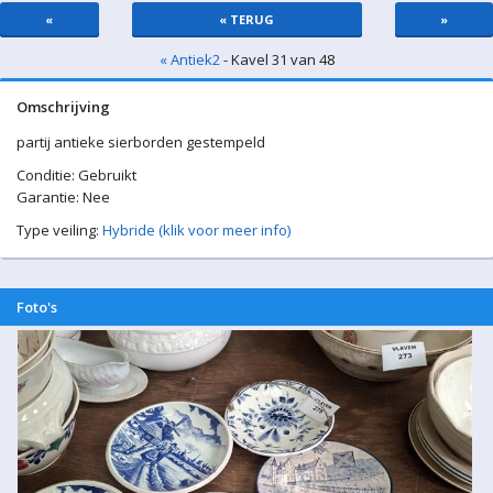
«
« TERUG
»
« Antiek2
- Kavel 31 van 48
Omschrijving
partij antieke sierborden gestempeld
Conditie: Gebruikt
Garantie: Nee
Type veiling:
Hybride (klik voor meer info)
Foto's