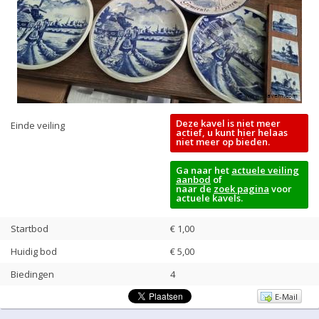
Deze kavel is niet meer
Einde veiling
actief, u kunt hier helaas
niet meer op bieden.
Ga naar het
actuele veiling
aanbod
of
naar de
zoek pagina
voor
actuele kavels.
Startbod
€ 1,00
Huidig bod
€
5,00
Biedingen
4
E-Mail