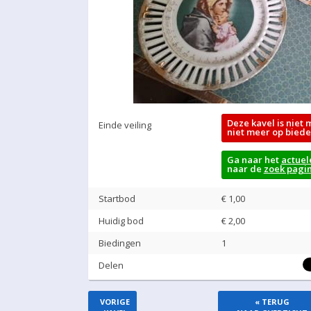
Deze kavel is niet 
Einde veiling
niet meer op biede
Ga naar het
actuel
naar de
zoek pagi
Startbod
€ 1,00
Huidig bod
€
2,00
Biedingen
1
Delen
VORIGE
« TERUG