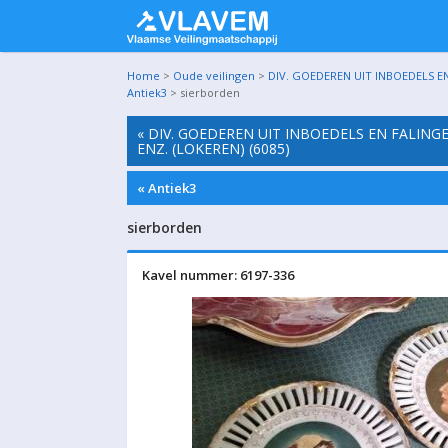
Home
>
Oude veilingen
>
DIV. GOEDEREN UIT INBOEDELS EN
Antiek3
> sierborden
« DIV. GOEDEREN UIT INBOEDELS EN FALING
ENZ. (LOKEREN) (6085)
« Antiek3
sierborden
Kavel nummer: 6197-336