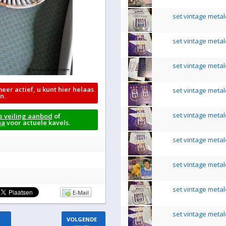
set vintage metal
set vintage metal
set vintage metal
meer actief, u kunt hier helaas
set vintage metal
n.
set vintage metal
e veiling aanbod
of
na
voor actuele kavels.
set vintage metal
set vintage metal
set vintage metal
E-Mail
set vintage metal
VOLGENDE