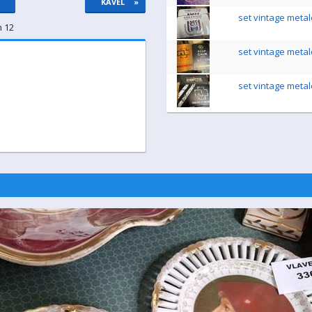
KAVEL
»
set vintage metal
n 12
set vintage metal
set vintage metal