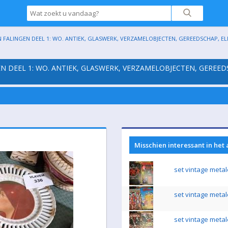
 FALINGEN DEEL 1: WO. ANTIEK, GLASWERK, VERZAMELOBJECTEN, GEREEDSCHAP, ELEK
EN DEEL 1: WO. ANTIEK, GLASWERK, VERZAMELOBJECTEN, GEREED
Misschien interessant in het
set vintage metal
set vintage metal
set vintage metal