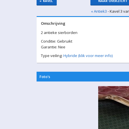
«
KAVEL
NAAR OVERZICHT
« Antiek3
- Kavel 3 va
Omschrijving
2 antieke sierborden
Conditie: Gebruikt
Garantie: Nee
Type veiling:
Hybride (klik voor meer info)
Foto's