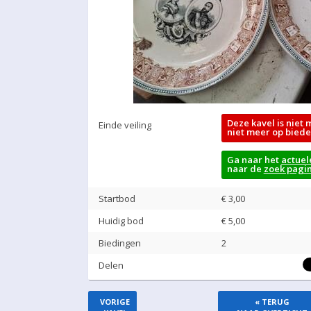
Deze kavel is niet 
Einde veiling
niet meer op biede
Ga naar het
actuel
naar de
zoek pagi
Startbod
€ 3,00
Huidig bod
€
5,00
Biedingen
2
Delen
VORIGE
« TERUG