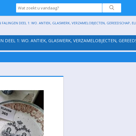
 FALINGEN DEEL 1: WO. ANTIEK, GLASWERK, VERZAMELOBJECTEN, GEREEDSCHAP, ELEK
EN DEEL 1: WO. ANTIEK, GLASWERK, VERZAMELOBJECTEN, GEREED