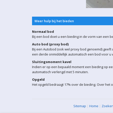
Meer hulp bij het bieden
Normaal bod
Bij een bod doet u een bieding in de vorm van een b
Auto bod (proxy bod)
Bij een Autobod (ook wel proxy bod genoemd) geeft u
een derde onmiddellijk automatisch een bod voor u w
Sluitingsmoment kavel
Indien er op een bepaald moment een bieding op een 
automatisch verlengd met 5 minuten.
Opgeld
Het opgeld bedraagt 17% over de bieding. Over het o
Sitemap
|
Home
|
Zoeke