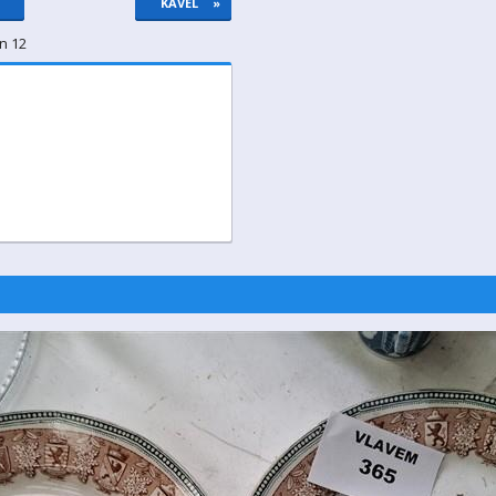
KAVEL
»
n 12