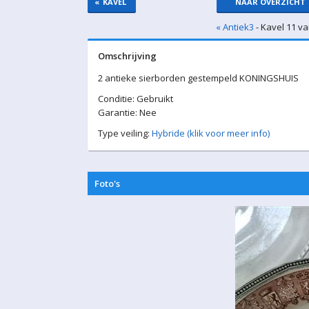
«
KAVEL
NAAR OVERZICHT
« Antiek3
- Kavel 11 va
Omschrijving
2 antieke sierborden gestempeld KONINGSHUIS
Conditie: Gebruikt
Garantie: Nee
Type veiling:
Hybride (klik voor meer info)
Foto's