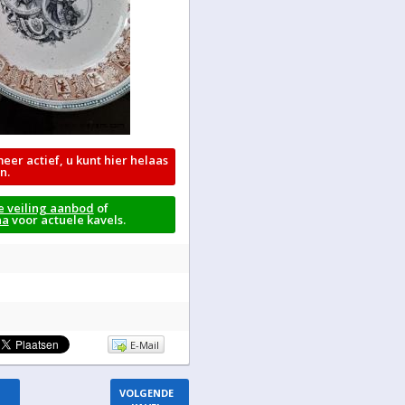
meer actief, u kunt hier helaas
n.
e veiling aanbod
of
na
voor actuele kavels.
E-Mail
VOLGENDE