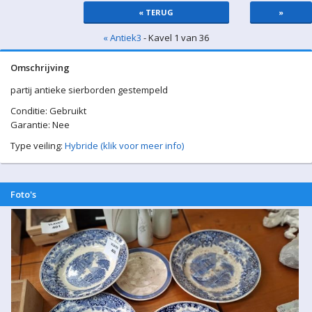
« TERUG
»
« Antiek3
- Kavel 1 van 36
Omschrijving
partij antieke sierborden gestempeld
Conditie: Gebruikt
Garantie: Nee
Type veiling:
Hybride (klik voor meer info)
Foto's