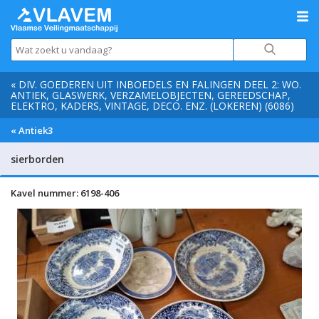
« DIV. GOEDEREN UIT INBOEDELS EN FALINGEN DEEL 2: WO.
ANTIEK, GLASWERK, VERZAMELOBJECTEN, GEREEDSCHAP,
ELEKTRO, KADERS, VINTAGE, DECO. ENZ. (LOKEREN) (6086)
« Antiek3
sierborden
Kavel nummer: 6198-406