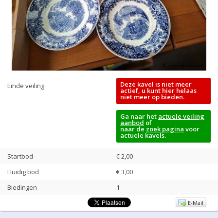
Deze kavel is niet meer
Einde veiling
actief, u kunt hier helaas
niet meer op bieden.
Ga naar het
actuele veiling
aanbod
of
naar de
zoek pagina
voor
actuele kavels.
Startbod
€ 2,00
Huidig bod
€
3,00
Biedingen
1
E-Mail