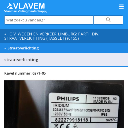
« I.O.V. WEGEN EN VERKEER LIMBURG: PARTIJ DIV.
STRAATVERLICHTING (HASSELT) (6155)
« Straatverlichting
straatverlichting
Kavel nummer: 6271-05