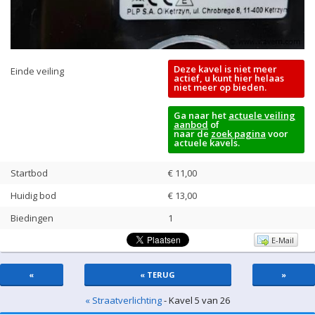
Deze kavel is niet meer
Einde veiling
actief, u kunt hier helaas
niet meer op bieden.
Ga naar het
actuele veiling
aanbod
of
naar de
zoek pagina
voor
actuele kavels.
Startbod
€ 11,00
Huidig bod
€
13,00
Biedingen
1
E-Mail
«
« TERUG
»
« Straatverlichting
- Kavel 5 van 26