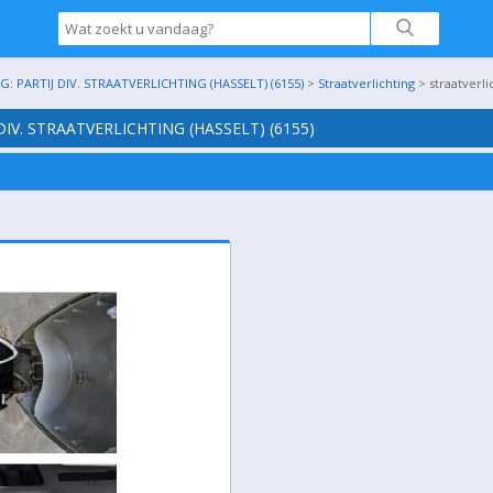
: PARTIJ DIV. STRAATVERLICHTING (HASSELT) (6155)
>
Straatverlichting
> straatverli
DIV. STRAATVERLICHTING (HASSELT) (6155)