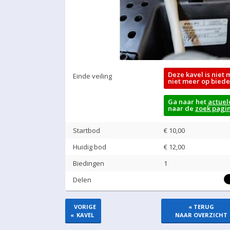
Deze kavel is niet 
Einde veiling
niet meer op biede
Ga naar het
actuel
naar de
zoek pagi
Startbod
€ 10,00
Huidig bod
€
12,00
Biedingen
1
Delen
VORIGE
« TERUG
«
KAVEL
NAAR OVERZICHT