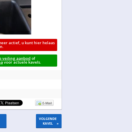
meer actief, u kunt hier helaas
n.
e veiling aanbod
of
na
voor actuele kavels.
E-Mail
VOLGENDE
KAVEL
»