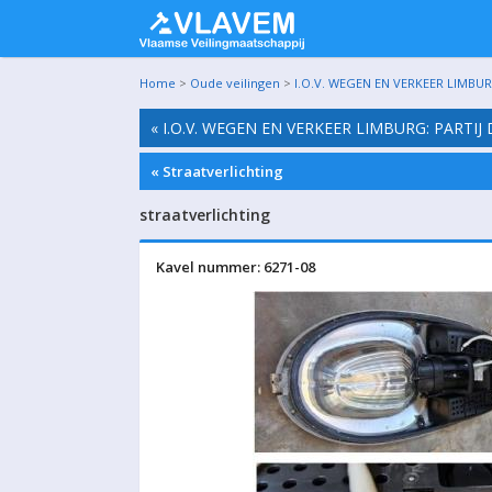
Home
>
Oude veilingen
>
I.O.V. WEGEN EN VERKEER LIMBURG
« I.O.V. WEGEN EN VERKEER LIMBURG: PARTIJ 
« Straatverlichting
straatverlichting
Kavel nummer: 6271-08