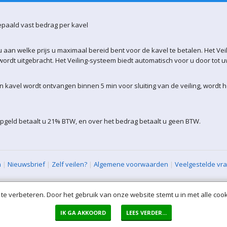
epaald vast bedrag per kavel
 aan welke prijs u maximaal bereid bent voor de kavel te betalen. Het Vei
ordt uitgebracht. Het Veiling-systeem biedt automatisch voor u door tot 
kavel wordt ontvangen binnen 5 min voor sluiting van de veiling, wordt 
pgeld betaalt u 21% BTW, en over het bedrag betaalt u geen BTW.
n
|
Nieuwsbrief
|
Zelf veilen?
|
Algemene voorwaarden
|
Veelgestelde vr
XML Sitemap
| All rights reserved (VLAVEM-WEB-2)
te verbeteren. Door het gebruik van onze website stemt u in met alle cook
IK GA AKKOORD
LEES VERDER...