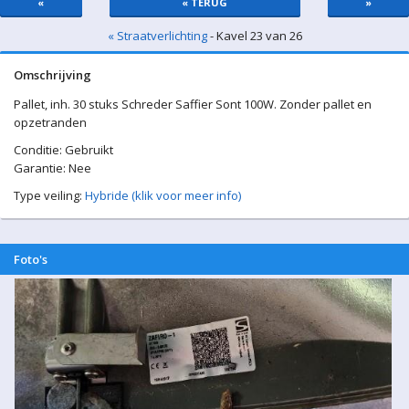
«
« TERUG
»
« Straatverlichting
- Kavel 23 van 26
Omschrijving
Pallet, inh. 30 stuks Schreder Saffier Sont 100W. Zonder pallet en
opzetranden
Conditie: Gebruikt
Garantie: Nee
Type veiling:
Hybride (klik voor meer info)
Foto's