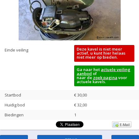
Deze kavel is niet meer
Einde veiling
actief, u kunt hier helaas
niet meer op bieden.
Ga naar het
actuele veiling
aanbod
of
naar de
zoek pagina
voor
actuele kavels.
Startbod
€ 30,00
Huidig bod
€
32,00
Biedingen
1
E-Mail