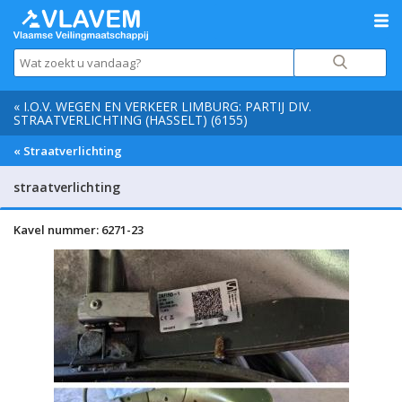
« I.O.V. WEGEN EN VERKEER LIMBURG: PARTIJ DIV.
STRAATVERLICHTING (HASSELT) (6155)
« Straatverlichting
straatverlichting
Kavel nummer: 6271-23