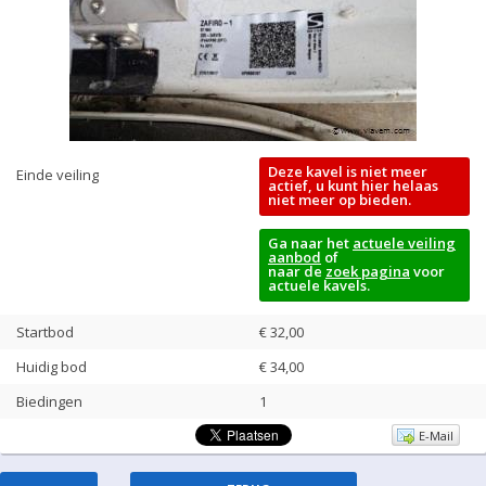
Deze kavel is niet meer
Einde veiling
actief, u kunt hier helaas
niet meer op bieden.
Ga naar het
actuele veiling
aanbod
of
naar de
zoek pagina
voor
actuele kavels.
Startbod
€ 32,00
Huidig bod
€
34,00
Biedingen
1
E-Mail