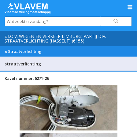
« I.O.V. WEGEN EN VERKEER LIMBURG: PARTIJ DIV.
STRAATVERLICHTING (HASSELT) (6155)
« Straatverlichting
straatverlichting
Kavel nummer: 6271-26