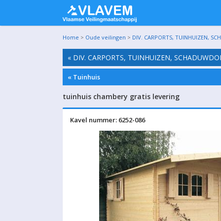
Home
>
Oude veilingen
>
DIV. CARPORTS, TUINHUIZEN, SC
« DIV. CARPORTS, TUINHUIZEN, SCHADUWDO
« Tuinhuis
tuinhuis chambery gratis levering
Kavel nummer: 6252-086