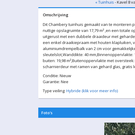
« Tuinhuis
- Kavel 8 v
Omschrijving
Dit Chambery tuinhuis gemaakt van te monteren 
nuttige opslagruimte van 17,79 m² ,en een totale op
uitgerust met een dubbele draaideur met gehard
een enkel draaikiepraam met houten klapluiken, ve
aluminiumdrempelbalk van 2 cm voor gemakkelijk
sleutelslot,Wanddikte: 40 mm,Binnenoppervlakte:
buiten: 19,98 m²,Buitenoppervlakte met oversteek:
scharnierdeur met ramen van gehard glas, gratis l
Conditie: Nieuw
Garantie: Nee
Type veiling:
Hybride (klik voor meer info)
Foto's