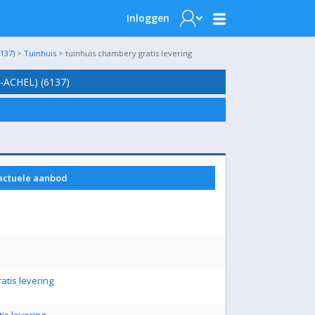
Inloggen
137)
>
Tuinhuis
> tuinhuis chambery gratis levering
ACHEL) (6137)
 actuele aanbod
ratis levering