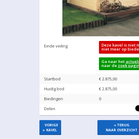
Deze kavel is niet 
Einde veiling
niet meer op biede
Ga naar het
actuel
naar de
zoek pagi
Startbod
€ 2.875,00
Huidig bod
€
2.875,00
Biedingen
0
Delen
VORIGE
« TERUG
«
KAVEL
NAAR OVERZICHT