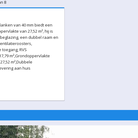
an 8
planken van 40 mm biedt een
pervlakte van 27,52 m², hij is
ebeglazing, een dubbel raam en
ntilatieroosters,
e toegang, RVS
 17,79 m²,Grondoppervlakte
 27,52 m²,Dubbele
evering aan huis