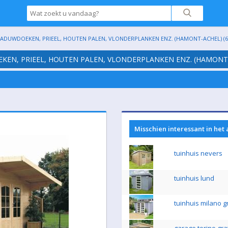
HADUWDOEKEN, PRIEEL, HOUTEN PALEN, VLONDERPLANKEN ENZ. (HAMONT-ACHEL) (6
EKEN, PRIEEL, HOUTEN PALEN, VLONDERPLANKEN ENZ. (HAMONT-
Misschien interessant in het
tuinhuis nevers
tuinhuis lund
tuinhuis milano g