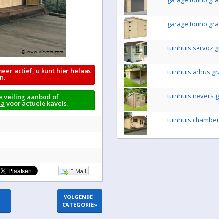
garage torino gra
garage torino gra
tuinhuis servoz g
meer actief, u kunt hier helaas
tuinhuis arhus gr
n.
tuinhuis nevers g
e veiling aanbod
of
na
voor actuele kavels.
tuinhuis chambery
E-Mail
VOLGENDE
CATEGORIE
»