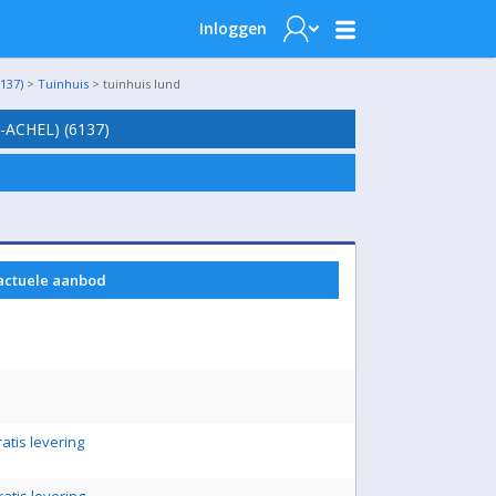
Inloggen
137)
>
Tuinhuis
> tuinhuis lund
ACHEL) (6137)
 actuele aanbod
ratis levering