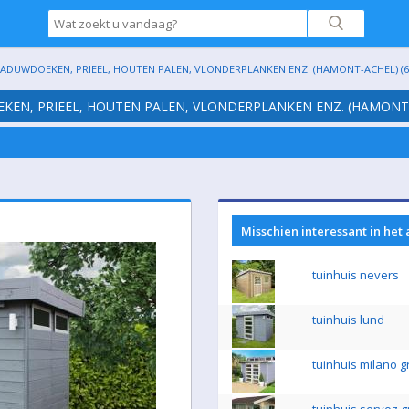
HADUWDOEKEN, PRIEEL, HOUTEN PALEN, VLONDERPLANKEN ENZ. (HAMONT-ACHEL) (6
EKEN, PRIEEL, HOUTEN PALEN, VLONDERPLANKEN ENZ. (HAMONT-
Misschien interessant in het
tuinhuis nevers
tuinhuis lund
tuinhuis milano g