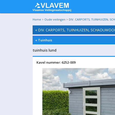
Home
>
Oude veilingen
>
DIV. CARPORTS, TUINHUIZEN, SC
« DIV. CARPORTS, TUINHUIZEN, SCHADUWDO
« Tuinhuis
tuinhuis lund
Kavel nummer: 6252-009