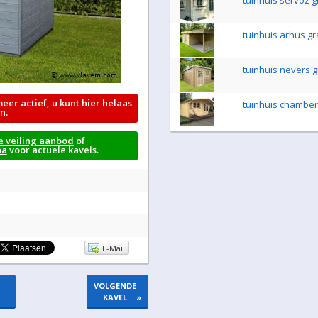
tuinhuis servoz g
tuinhuis arhus gr
tuinhuis nevers g
meer actief, u kunt hier helaas
tuinhuis chambery
n.
e veiling aanbod
of
na
voor actuele kavels.
E-Mail
VOLGENDE
KAVEL
»