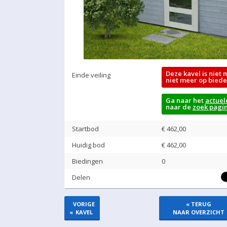
Deze kavel is niet 
Einde veiling
niet meer op biede
Ga naar het
actuel
naar de
zoek pagi
Startbod
€ 462,00
Huidig bod
€
462,00
Biedingen
0
Delen
VORIGE
« TERUG
«
KAVEL
NAAR OVERZICHT