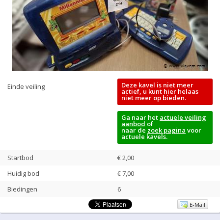
Deze kavel is niet meer
Einde veiling
actief, u kunt hier helaas
niet meer op bieden.
Ga naar het
actuele veiling
aanbod
of
naar de
zoek pagina
voor
actuele kavels.
Startbod
€ 2,00
Huidig bod
€
7,00
Biedingen
6
E-Mail