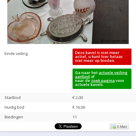
Deze kavel is niet meer
Einde veiling
actief, u kunt hier helaas
niet meer op bieden.
Ga naar het
actuele veiling
aanbod
of
naar de
zoek pagina
voor
actuele kavels.
Startbod
€ 2,00
Huidig bod
€
16,00
Biedingen
11
E-Mail