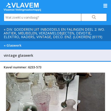
« DIV. GOEDEREN UIT INBOEDELS EN FALINGEN DEEL 2: WO.
ANTIEK, MEUBELEN, VERZAMELOBJECTEN, DEVOTIE,
ELEKTRO, KADERS, VINTAGE, DECO. ENZ. (LOKEREN) (6119)
« Glaswerk
vintage glaswerk
Kavel nummer: 6233-573