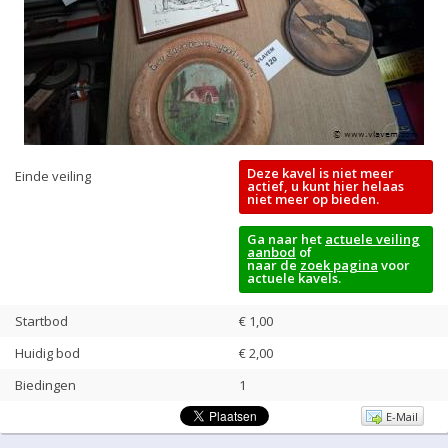
Deze kavel is niet meer
Einde veiling
actief, u kunt hier helaas
niet meer op bieden.
Ga naar het
actuele veiling
aanbod
of
naar de
zoek pagina
voor
actuele kavels.
Startbod
€ 1,00
Huidig bod
€
2,00
Biedingen
1
E-Mail