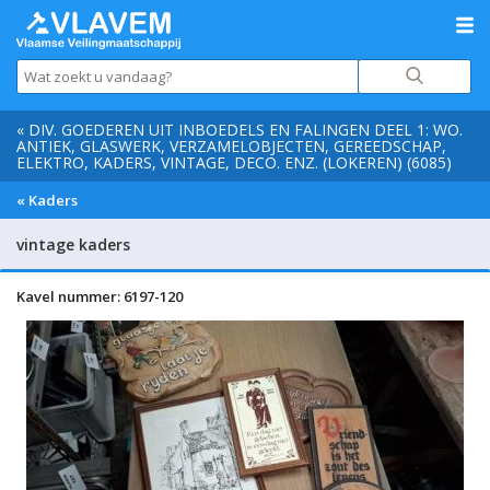
« DIV. GOEDEREN UIT INBOEDELS EN FALINGEN DEEL 1: WO.
ANTIEK, GLASWERK, VERZAMELOBJECTEN, GEREEDSCHAP,
ELEKTRO, KADERS, VINTAGE, DECO. ENZ. (LOKEREN) (6085)
« Kaders
vintage kaders
Kavel nummer: 6197-120