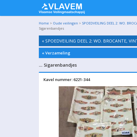
Home
>
Oude veilingen
>
SPOEDVEILING DEEL 2: WO. BROC
Sigarenbandjes
« SPOEDVEILING DEEL 2: WO. BROCANTE, VI
« Verzameling
… Sigarenbandjes
Kavel nummer: 6221-344