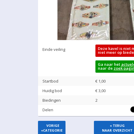
Deze kavel is niet 
Einde veiling
niet meer op biede
Ga naar het
actuel
naar de
zoek pagi
Startbod
€ 1,00
Huidig bod
€
3,00
Biedingen
2
Delen
VORIGE
« TERUG
«
CATEGORIE
NAAR OVERZICHT