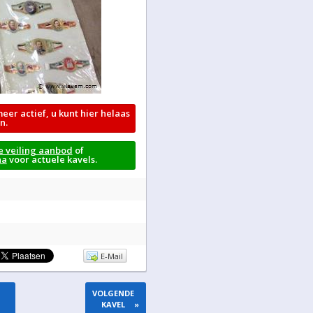
meer actief, u kunt hier helaas
n.
e veiling aanbod
of
na
voor actuele kavels.
E-Mail
VOLGENDE
KAVEL
»