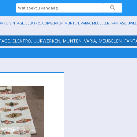
ANTE, VINTAGE, ELEKTRO, UURWERKEN, MUNTEN, VARIA, MEUBELEN, FANTASIEJUWELE
NTAGE, ELEKTRO, UURWERKEN, MUNTEN, VARIA, MEUBELEN, FANTA