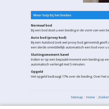
Meer hulp bij het bieden
Normaal bod
Bij een bod doet u een bieding in de vorm van een b
Auto bod (proxy bod)
Bij een Autobod (ook wel proxy bod genoemd) geeft u
een derde onmiddellijk automatisch een bod voor u w
Sluitingsmoment kavel
Indien er op een bepaald moment een bieding op een 
automatisch verlengd met 5 minuten.
Opgeld
Het opgeld bedraagt 17% over de bieding. Over het o
Sitemap
|
Home
|
Zoeke