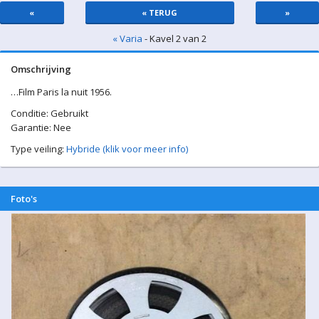
«
« TERUG
»
« Varia
- Kavel 2 van 2
Omschrijving
…Film Paris la nuit 1956.
Conditie: Gebruikt
Garantie: Nee
Type veiling:
Hybride (klik voor meer info)
Foto's