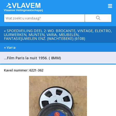
« SPOEDVEILING DEEL 2: WO. BROCANTE, VINTAGE, ELEKTRO,
UURWERKEN, MUNTEN, VARIA, MEUBELEN,
FANTASIEJUWELEN ENZ. (WACHTEBEKE) (6108)
« Varia
…Film Paris la nuit 1956. ( 8MM)
Kavel nummer: 6221-362