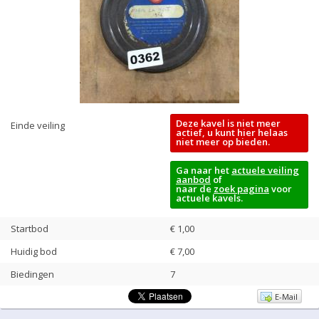
Deze kavel is niet meer
Einde veiling
actief, u kunt hier helaas
niet meer op bieden.
Ga naar het
actuele veiling
aanbod
of
naar de
zoek pagina
voor
actuele kavels.
Startbod
€ 1,00
Huidig bod
€
7,00
Biedingen
7
E-Mail