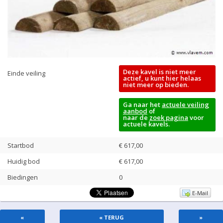
Deze kavel is niet meer
Einde veiling
actief, u kunt hier helaas
niet meer op bieden.
Ga naar het
actuele veiling
aanbod
of
naar de
zoek pagina
voor
actuele kavels.
Startbod
€ 617,00
Huidig bod
€
617,00
Biedingen
0
E-Mail
«
« TERUG
»