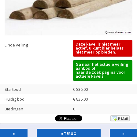
Deze kavel is niet meer
Einde veiling
actief, u kunt hier helaas
niet meer op bieden.
Ga naar het
actuele veiling
aanbod
of
naar de
zoek pagina
voor
actuele kavels.
Startbod
€ 836,00
Huidig bod
€
836,00
Biedingen
0
E-Mail
«
« TERUG
»