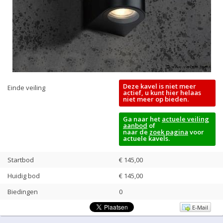
Deze kavel is niet meer
Einde veiling
actief, u kunt hier helaas
niet meer op bieden.
Ga naar het
actuele veiling
aanbod
of
naar de
zoek pagina
voor
actuele kavels.
Startbod
€ 145,00
Huidig bod
€
145,00
Biedingen
0
E-Mail