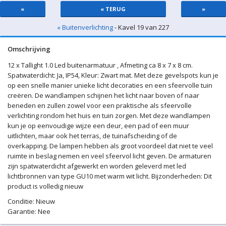
«
« TERUG
»
« Buitenverlichting
- Kavel 19 van 227
Omschrijving
12 x Tallight 1.0 Led buitenarmatuur , Afmeting ca 8 x 7 x 8 cm.
Spatwaterdicht: Ja, IP54, Kleur: Zwart mat. Met deze gevelspots kun je
op een snelle manier unieke licht decoraties en een sfeervolle tuin
creëren. De wandlampen schijnen het licht naar boven of naar
beneden en zullen zowel voor een praktische als sfeervolle
verlichting rondom het huis en tuin zorgen. Met deze wandlampen
kun je op eenvoudige wijze een deur, een pad of een muur
uitlichten, maar ook het terras, de tuinafscheiding of de
overkapping. De lampen hebben als groot voordeel dat niet te veel
ruimte in beslag nemen en veel sfeervol licht geven. De armaturen
zijn spatwaterdicht afgewerkt en worden geleverd met led
lichtbronnen van type GU10 met warm wit licht. Bijzonderheden: Dit
product is volledig nieuw
Conditie: Nieuw
Garantie: Nee