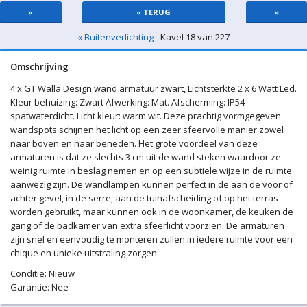
«
« TERUG
»
« Buitenverlichting
- Kavel 18 van 227
Omschrijving
4 x GT Walla Design wand armatuur zwart, Lichtsterkte 2 x 6 Watt Led.
Kleur behuizing: Zwart Afwerking: Mat. Afscherming: IP54
spatwaterdicht. Licht kleur: warm wit. Deze prachtig vormgegeven
wandspots schijnen het licht op een zeer sfeervolle manier zowel
naar boven en naar beneden. Het grote voordeel van deze
armaturen is dat ze slechts 3 cm uit de wand steken waardoor ze
weinig ruimte in beslag nemen en op een subtiele wijze in de ruimte
aanwezig zijn. De wandlampen kunnen perfect in de aan de voor of
achter gevel, in de serre, aan de tuinafscheiding of op het terras
worden gebruikt, maar kunnen ook in de woonkamer, de keuken de
gang of de badkamer van extra sfeerlicht voorzien. De armaturen
zijn snel en eenvoudig te monteren zullen in iedere ruimte voor een
chique en unieke uitstraling zorgen.
Conditie: Nieuw
Garantie: Nee