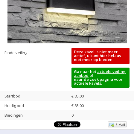
Deze kavel is niet meer
Einde veiling
actief, u kunt hier helaas
niet meer op bieden.
Ga naar het
actuele veiling
aanbod
of
naar de
zoek pagina
voor
actuele kavels.
Startbod
€ 85,00
Huidig bod
€
85,00
Biedingen
0
E-Mail