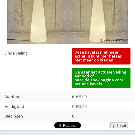
Deze kavel is niet meer
Einde veiling
actief, u kunt hier helaas
niet meer op bieden.
Ga naar het
actuele veiling
aanbod
of
naar de
zoek pagina
voor
actuele kavels.
Startbod
€ 195,00
Huidig bod
€
195,00
Biedingen
0
E-Mail