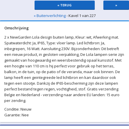
« TERUG
»
« Buitenverlichting
- Kavel 1 van 227
Omschrijving
2 x NewGarden Lola design buiten lamp, Kleur: wit, Afwerking mat.
Spatwaterdicht: Ja, IP65, Type: vloer lamp. Led lichtbron: Ja,
inbegrepen, 16 Watt. Aansluiting 230V. Bijzonderheden: Dit betreft
een nieuw product, in gesloten verpakking, De Lola lampen serie zijn
gemaakt van hoogwaardig en weersbestendig opaal kunsstof. Met
een hoogte van 110 cm is hij perfect voor gebruik op het terras,
balkon, in de tuin, op de patio of de veranda, maar ook binnen. De
lamp heeft een geintegreede led lichtbron en kan daardoor ook
tegen een stootje. Dankzij de IP65-bescherming zijn deze lampen
perfect bestand tegen regen, vochtigheid, stof. Gratis verzending
Belgie en Nederland - verzending naar andere EU landen: 15 euro
per zending.
Conditie: Nieuw
Garantie: Nee