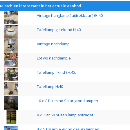
Misschien interessant in het actuele aanbod
Vintage hanglamp ( uittrekbaar ) Ø :40
Tafellamp getekend H:40
Vintage nachtlamp
Lot wo nachtlampje
Tafellamp ( kind ) H:45.
Tafellamp H:40
10 x GT Lumino Solar grondlampen
8 x Lust 50 buiten lamp antraciet
4 x GT Marble grond design lampen