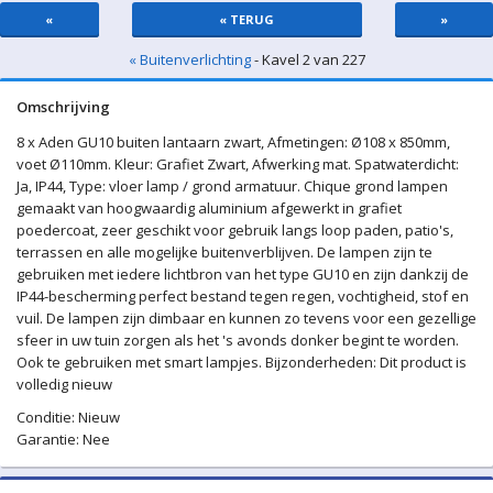
«
« TERUG
»
« Buitenverlichting
- Kavel 2 van 227
Omschrijving
8 x Aden GU10 buiten lantaarn zwart, Afmetingen: Ø108 x 850mm,
voet Ø110mm. Kleur: Grafiet Zwart, Afwerking mat. Spatwaterdicht:
Ja, IP44, Type: vloer lamp / grond armatuur. Chique grond lampen
gemaakt van hoogwaardig aluminium afgewerkt in grafiet
poedercoat, zeer geschikt voor gebruik langs loop paden, patio's,
terrassen en alle mogelijke buitenverblijven. De lampen zijn te
gebruiken met iedere lichtbron van het type GU10 en zijn dankzij de
IP44-bescherming perfect bestand tegen regen, vochtigheid, stof en
vuil. De lampen zijn dimbaar en kunnen zo tevens voor een gezellige
sfeer in uw tuin zorgen als het 's avonds donker begint te worden.
Ook te gebruiken met smart lampjes. Bijzonderheden: Dit product is
volledig nieuw
Conditie: Nieuw
Garantie: Nee