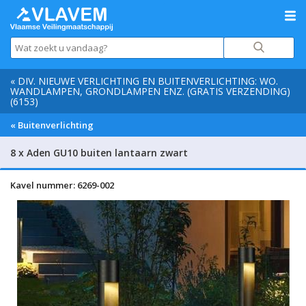
« DIV. NIEUWE VERLICHTING EN BUITENVERLICHTING: WO.
WANDLAMPEN, GRONDLAMPEN ENZ. (GRATIS VERZENDING)
(6153)
« Buitenverlichting
8 x Aden GU10 buiten lantaarn zwart
Kavel nummer: 6269-002