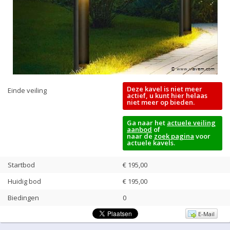
Deze kavel is niet meer
Einde veiling
actief, u kunt hier helaas
niet meer op bieden.
Ga naar het
actuele veiling
aanbod
of
naar de
zoek pagina
voor
actuele kavels.
Startbod
€ 195,00
Huidig bod
€
195,00
Biedingen
0
E-Mail