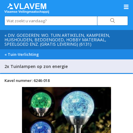
« DIV. GOEDEREN: WO. TUIN ARTIKELEN, KAMPEREN,
HUISHOUDEN, BEDDENGOED, HOBBY MATERIAAL,
SPEELGOED ENZ. (GRATIS LEVERING) (6131)
« Tuin-Verlichting
2x Tuinlampen op zon energie
Kavel nummer: 6246-018