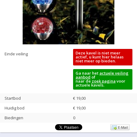
Deze kavel is niet meer
Einde veiling
actief, u kunt hier helaas
niet meer op bieden.
Ga naar het
actuele veiling
aanbod
of
naar de
zoek pagina
voor
actuele kavels.
Startbod
€ 19,00
Huidig bod
€
19,00
Biedingen
0
E-Mail