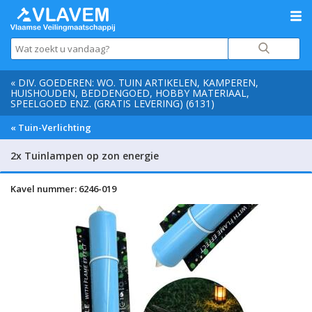
« DIV. GOEDEREN: WO. TUIN ARTIKELEN, KAMPEREN,
HUISHOUDEN, BEDDENGOED, HOBBY MATERIAAL,
SPEELGOED ENZ. (GRATIS LEVERING) (6131)
« Tuin-Verlichting
2x Tuinlampen op zon energie
Kavel nummer: 6246-019