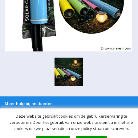
Meer hulp bij het bieden
Normaal bod
Deze website gebruikt cookies om de gebruikerservaring te
Bij een bod doet u een bieding in de vorm van een bepaald vast
verbeteren. Door het gebruik van onze website stemt u in met alle
bedrag per kavel
cookies die we plaatsen die in onze policy staan omschreven.
Auto bod (proxy bod)