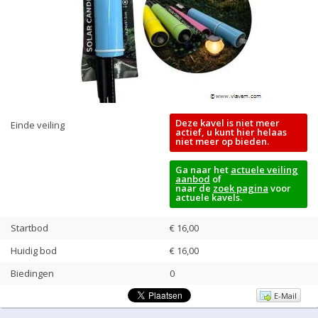
Deze kavel is niet meer
Einde veiling
actief, u kunt hier helaas
niet meer op bieden.
Ga naar het
actuele veiling
aanbod
of
naar de
zoek pagina
voor
actuele kavels.
Startbod
€ 16,00
Huidig bod
€
16,00
Biedingen
0
E-Mail