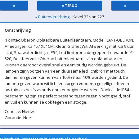
«
« TERUG
»
« Buitenverlichting
- Kavel 32 van 227
Omschrijving
4 x Intec Oberon Oplaadbare Buitenlaantaarn, Model: LANT-OBERON.
Afmetingen: ca 15,1X51CM, Kleur: Grafiet Wit, Afwerking mat. Ca 9 uur
licht, Spatwaterdicht: Ja, IP54, Led lichtbron inbegrepen. Lotwaarde: €
520,-De sfeervolle Oberon buitenlantaarns zijn oplaadbaar en
kunnen daardoor overal snel en eenvoudig worden gebruikt. De
lampen zijn voorzien van een duurzame led lichtbron met touch
dimmer en geven kunnen van 100% naar 10% worden gedimd. De
lampen geven warm wit licht en zorgen voor een gezellige sfeer in
uw tuin als het 's avonds donker begint te worden. Dankzij de IP54-
bescherming zijn ze perfect bestand tegen regen, vochtigheid, stof
en vuil en kunnen ze ook tegen een stootje.
Conditie: Nieuw
Garantie: Nee