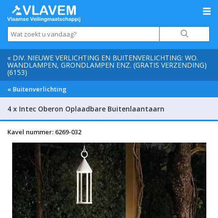
« DIV. NIEUWE VERLICHTING EN BUITENVERLICHTING: WO.
WANDLAMPEN, GRONDLAMPEN ENZ. (GRATIS VERZENDING)
(6153)
« Buitenverlichting
4 x Intec Oberon Oplaadbare Buitenlaantaarn
Kavel nummer: 6269-032