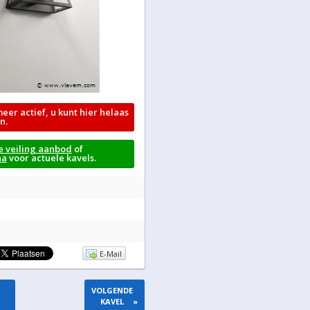
meer actief, u kunt hier helaas
n.
e veiling aanbod
of
na
voor actuele kavels.
E-Mail
VOLGENDE
KAVEL
»