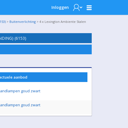
Inloggen
153)
>
Buitenverlichting
> 4 x Lexington Ambiente Stalen
DING) (6153)
 actuele aanbod
 wandlampen goud zwart
 wandlampen goud zwart