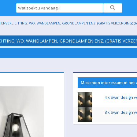
ITENVERLICHTING: WO. WANDLAMPEN, GRONDLAMPEN ENZ. (GRATIS VERZENDING) (6
ICHTING: WO. WANDLAMPEN, GRONDLAMPEN ENZ. (GRATIS VERZEN
Misschien interessant in het
4 x Swirl design
8 x Swirl design