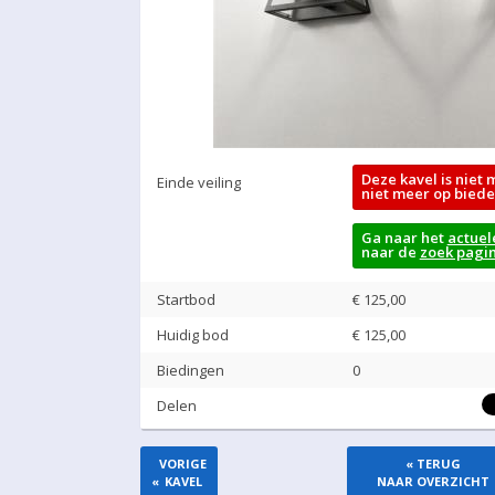
Deze kavel is niet 
Einde veiling
niet meer op biede
Ga naar het
actuel
naar de
zoek pagi
Startbod
€ 125,00
Huidig bod
€
125,00
Biedingen
0
Delen
VORIGE
« TERUG
«
KAVEL
NAAR OVERZICHT