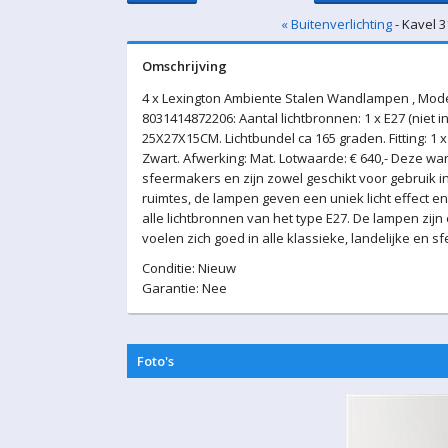
« Buitenverlichting
- Kavel 3
Omschrijving
4 x Lexington Ambiente Stalen Wandlampen , Mode
8031414872206: Aantal lichtbronnen: 1 x E27 (niet i
25X27X15CM. Lichtbundel ca 165 graden. Fitting: 1 x E
Zwart. Afwerking: Mat. Lotwaarde: € 640,- Deze w
sfeermakers en zijn zowel geschikt voor gebruik i
ruimtes, de lampen geven een uniek licht effect 
alle lichtbronnen van het type E27. De lampen zijn
voelen zich goed in alle klassieke, landelijke en sf
Conditie: Nieuw
Garantie: Nee
Foto's