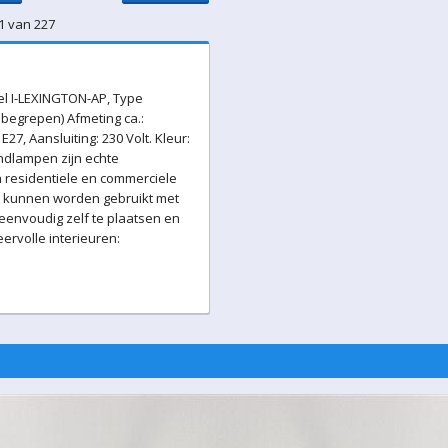
1 van 227
l I-LEXINGTON-AP, Type
nbegrepen) Afmeting ca.:
27, Aansluiting: 230 Volt. Kleur:
andlampen zijn echte
n residentiele en commerciele
en kunnen worden gebruikt met
 eenvoudig zelf te plaatsen en
eervolle interieuren: