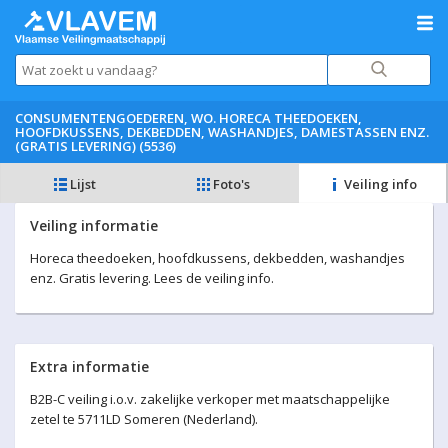
CONSUMENTENGOEDEREN, WO. HORECA THEEDOEKEN,
HOOFDKUSSENS, DEKBEDDEN, WASHANDJES, DAMESTASSEN ENZ.
(GRATIS LEVERING) (5536)
Lijst
Foto's
Veiling info
Veiling informatie
Horeca theedoeken, hoofdkussens, dekbedden, washandjes
enz. Gratis levering. Lees de veiling info.
Extra informatie
B2B-C veiling i.o.v. zakelijke verkoper met maatschappelijke
zetel te 5711LD Someren (Nederland)
.