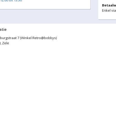
12:00 tot 13:30
Betaalw
Enkel via
atie
burgstraat 7 (Winkel Retro@bobbys)
, Zele