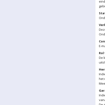
eind
gebr
Sta
Ond
Ver
Deze
Ond
Con
E-ma
Rol
De k
uits
Her
Indi
het 
Meer
Gar
Indi
vana
De g