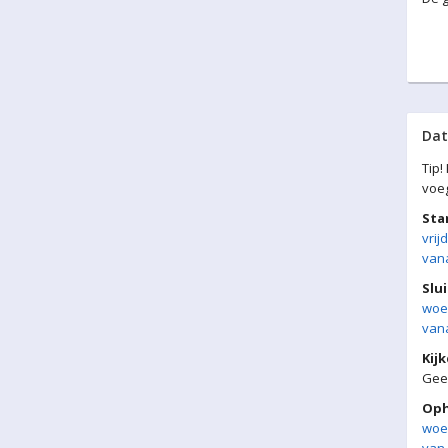
Da
Tip!
voe
Sta
vrij
vana
Slui
woen
vana
Kij
Gee
Oph
woe