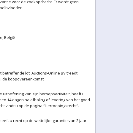
levantie voor de zoekopdracht. Er wordt geen
 beïnvloeden.
e, België
betreffende lot. Auctions-Online BV treedt
 bij de koopovereenkomst.
uitoefening van zijn beroepsactiviteit, heeft u
n 14 dagen na afhaling of levering van het goed.
ht vindt u op de pagina “Herroepingsrecht”.
ft u recht op de wettelijke garantie van 2 jaar