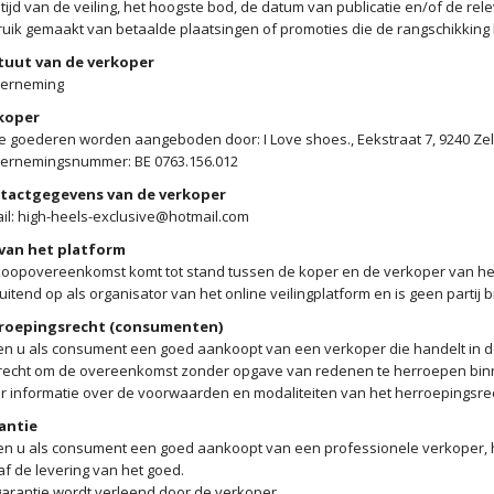
tijd van de veiling, het hoogste bod, de datum van publicatie en/of de re
uik gemaakt van betaalde plaatsingen of promoties die de rangschikking
tuut van de verkoper
erneming
koper
 goederen worden aangeboden door: I Love shoes., Eekstraat 7, 9240 Zel
ernemingsnummer: BE 0763.156.012
tactgegevens van de verkoper
il: high-heels-exclusive@hotmail.com
 van het platform
oopovereenkomst komt tot stand tussen de koper en de verkoper van het 
luitend op als organisator van het online veilingplatform en is geen partij
roepingsrecht (consumenten)
en u als consument een goed aankoopt van een verkoper die handelt in de 
recht om de overeenkomst zonder opgave van redenen te herroepen binne
 informatie over de voorwaarden en modaliteiten van het herroepingsrec
antie
en u als consument een goed aankoopt van een professionele verkoper, hee
f de levering van het goed.
arantie wordt verleend door de verkoper.