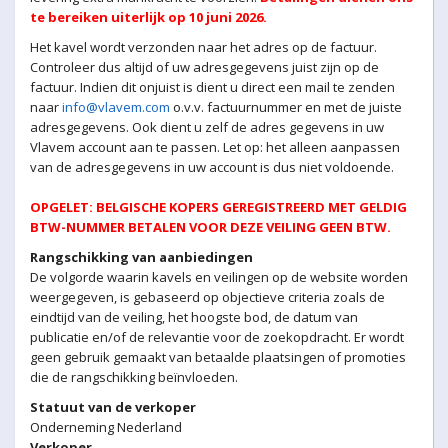
te bereiken uiterlijk op 10 juni 2026.
Het kavel wordt verzonden naar het adres op de factuur.
Controleer dus altijd of uw adresgegevens juist zijn op de
factuur. Indien dit onjuist is dient u direct een mail te zenden
naar
info@vlavem.com
o.v.v. factuurnummer en met de juiste
adresgegevens. Ook dient u zelf de adres gegevens in uw
Vlavem account aan te passen. Let op: het alleen aanpassen
van de adresgegevens in uw account is dus niet voldoende.
OPGELET: BELGISCHE KOPERS GEREGISTREERD MET GELDIG
BTW-NUMMER BETALEN VOOR DEZE VEILING GEEN BTW.
Rangschikking van aanbiedingen
De volgorde waarin kavels en veilingen op de website worden
weergegeven, is gebaseerd op objectieve criteria zoals de
eindtijd van de veiling, het hoogste bod, de datum van
publicatie en/of de relevantie voor de zoekopdracht. Er wordt
geen gebruik gemaakt van betaalde plaatsingen of promoties
die de rangschikking beïnvloeden.
Statuut van de verkoper
Onderneming Nederland
Verkoper