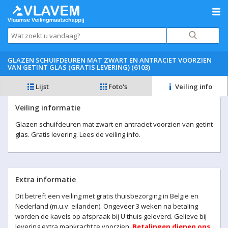
GLAZEN SCHUIFDEUREN MAT ZWART EN ANTRACIET VOORZIEN
VAN GETINT GLAS (GRATIS LEVERING) (6103)
Lijst
Foto's
Veiling info
Veiling informatie
Glazen schuifdeuren mat zwart en antraciet voorzien van getint
glas. Gratis levering. Lees de veiling info.
Extra informatie
Dit betreft een veiling met gratis thuisbezorging in België en
Nederland (m.u.v. eilanden). Ongeveer 3 weken na betaling
worden de kavels op afspraak bij U thuis geleverd. Gelieve bij
levering extra mankracht te voorzien.
Betalingen dienen ons