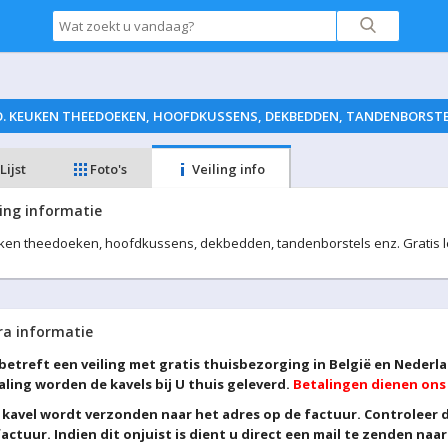
KEUKEN THEEDOEKEN, HOOFDKUSSENS, DEKBEDDEN, TANDENBORSTELS 
Lijst
Foto's
Veiling info
ling informatie
en theedoeken, hoofdkussens, dekbedden, tandenborstels enz. Gratis leve
ra informatie
 betreft een veiling met gratis thuisbezorging in België en Nederl
aling worden de kavels bij U thuis geleverd.
Betalingen dienen ons t
 kavel wordt verzonden naar het adres op de factuur. Controleer du
factuur. Indien dit onjuist is dient u direct een mail te zenden naa