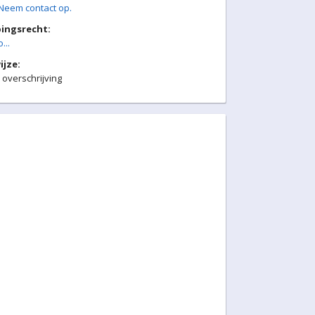
Neem contact op.
ingsrecht:
...
ijze:
 overschrijving