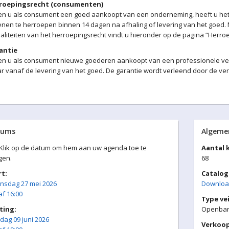
roepingsrecht (consumenten)
ien u als consument een goed aankoopt van een onderneming, heeft u h
nen te herroepen binnen 14 dagen na afhaling of levering van het goed
liteiten van het herroepingsrecht vindt u hieronder op de pagina “Herroe
antie
en u als consument nieuwe goederen aankoopt van een professionele verk
ar vanaf de levering van het goed. De garantie wordt verleend door de ve
tums
Algeme
 Klik op de datum om hem aan uw agenda toe te
Aantal k
gen.
68
rt:
Catalog
nsdag 27 mei 2026
Download
f 16:00
Type vei
ting:
Openbare
dag 09 juni 2026
Verkoo