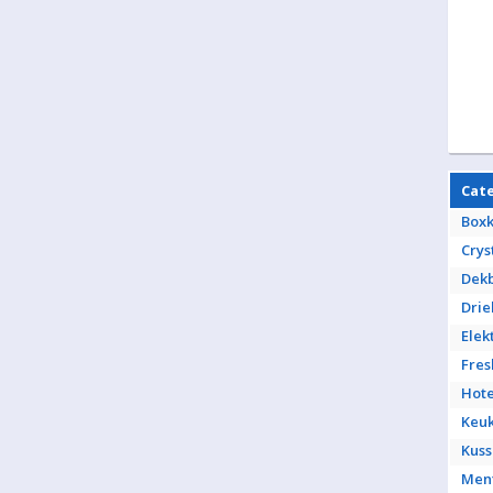
Cat
Box
Crys
Dek
Drie
Elek
Fres
Hote
Keu
Kus
Men