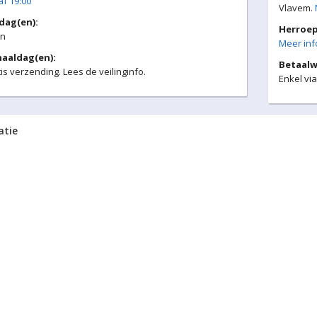
f 19:00
Vlavem.
kdag(en):
Herroep
n
Meer info
aaldag(en):
Betaalw
is verzending. Lees de veilinginfo.
Enkel via
atie