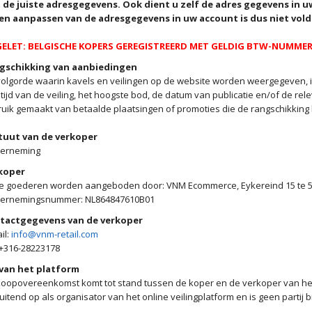
 de juiste adresgegevens. Ook dient u zelf de adres gegevens in u
een aanpassen van de adresgegevens in uw account is dus niet vol
ELET: BELGISCHE KOPERS GEREGISTREERD MET GELDIG BTW-NUMMER 
gschikking van aanbiedingen
olgorde waarin kavels en veilingen op de website worden weergegeven, is
tijd van de veiling, het hoogste bod, de datum van publicatie en/of de re
uik gemaakt van betaalde plaatsingen of promoties die de rangschikking
tuut van de verkoper
erneming
koper
e goederen worden aangeboden door: VNM Ecommerce, Eykereind 15 te 55
ernemingsnummer: NL864847610B01
tactgegevens van de verkoper
il:
info@vnm-retail.com
 +316-28223178
 van het platform
oopovereenkomst komt tot stand tussen de koper en de verkoper van het 
luitend op als organisator van het online veilingplatform en is geen parti