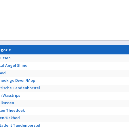
egorie
kussen
tal Angel Shine
bed
hoekige Dweil/Mop
trische Tandenborstel
h Wasstrips
lkussen
ken Theedoek
sen/Dekbed
tadent Tandenborstel