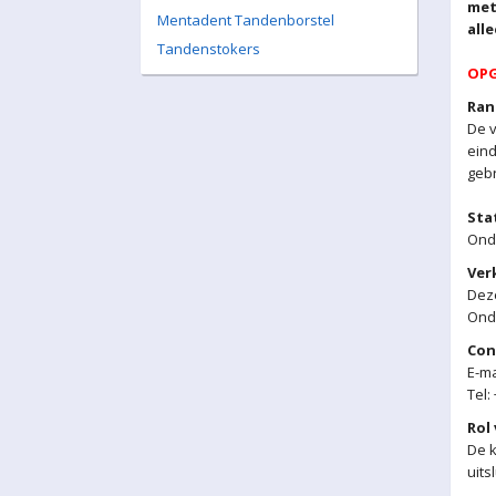
met
Mentadent Tandenborstel
all
Tandenstokers
OPG
Ran
De v
eind
gebr
Sta
Ond
Ver
Dez
Ond
Con
E-ma
Tel:
Rol
De k
uits