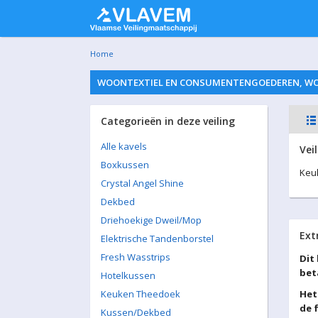
Home
WOONTEXTIEL EN CONSUMENTENGOEDEREN, WO. 
Categorieën in deze veiling
Alle kavels
Vei
Boxkussen
Keuk
Crystal Angel Shine
Dekbed
Driehoekige Dweil/Mop
Ext
Elektrische Tandenborstel
Fresh Wasstrips
Dit
bet
Hotelkussen
Keuken Theedoek
Het
de 
Kussen/Dekbed