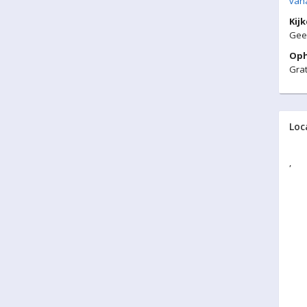
vana
Kij
Gee
Oph
Grat
Loc
,