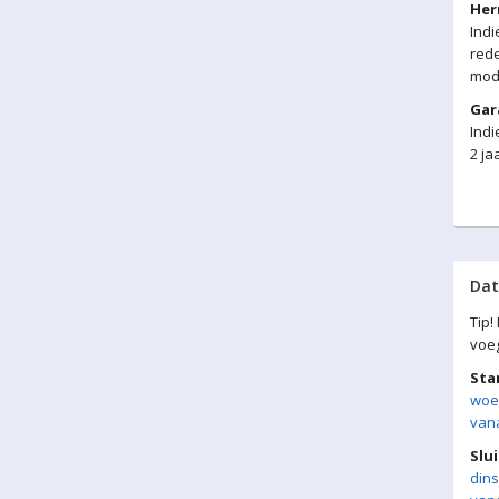
Her
Ind
rede
moda
Gar
Indi
2 ja
Da
Tip!
voe
Sta
woe
vana
Slui
dins