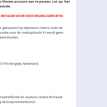
w Vlavem account aan te passen. Let op: het
doende.
BETALEN VOOR DEZE VEILING GEEN BTW.
 gebaseerd op objectieve criteria zoals de
levantie voor de zoekopdracht. Er wordt geen
 beïnvloeden.
71EA Bergeijk, Nederland.
betreffende lot. Auctions-Online BV treedt
j bij de koopovereenkomst.