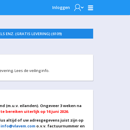
Inloggen
ENZ. (GRATIS LEVERING) (6109)
ring. Lees de veiling info.
and (m.u.v. eilanden). Ongeveer 3 weken na
e bereiken uiterlijk op 16 juni 2026.
s altijd of uw adresgegevens juist zijn op
r
info@vlavem.com
o.v.v. factuurnummer en