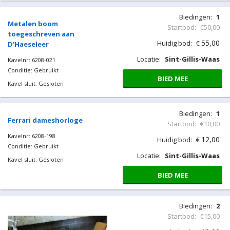
Biedingen:
1
Metalen boom
Startbod:
€50,00
toegeschreven aan
55,00
Huidig bod:
€
D'Haeseleer
Locatie:
Sint-Gillis-Waas
Kavelnr: 6208-021
Conditie: Gebruikt
BIED MEE
Kavel sluit: Gesloten
Biedingen:
1
Ferrari dameshorloge
Startbod:
€10,00
Kavelnr: 6208-198
12,00
Huidig bod:
€
Conditie: Gebruikt
Locatie:
Sint-Gillis-Waas
Kavel sluit: Gesloten
BIED MEE
Biedingen:
2
Startbod:
€15,00