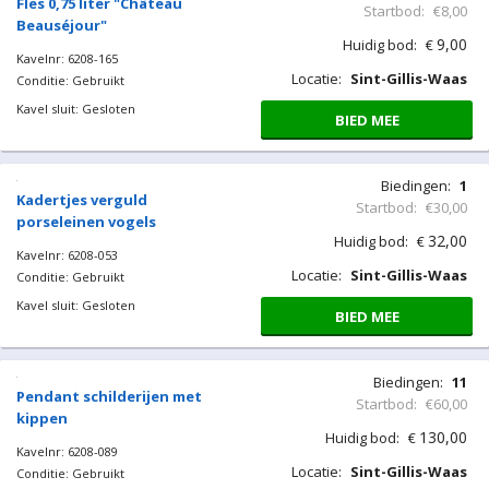
Fles 0,75 liter "Château
Startbod:
€8,00
Beauséjour"
9,00
Huidig bod:
€
Kavelnr: 6208-165
Locatie:
Sint-Gillis-Waas
Conditie: Gebruikt
Kavel sluit: Gesloten
BIED MEE
Biedingen:
1
Kadertjes verguld
Startbod:
€30,00
porseleinen vogels
32,00
Huidig bod:
€
Kavelnr: 6208-053
Locatie:
Sint-Gillis-Waas
Conditie: Gebruikt
Kavel sluit: Gesloten
BIED MEE
Biedingen:
11
Pendant schilderijen met
Startbod:
€60,00
kippen
130,00
Huidig bod:
€
Kavelnr: 6208-089
Locatie:
Sint-Gillis-Waas
Conditie: Gebruikt