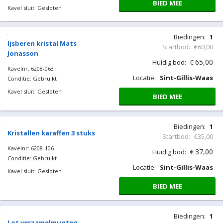
BIED MEE
Kavel sluit: Gesloten
Biedingen:
1
Ijsberen kristal Mats
Startbod:
€60,00
Jonasson
65,00
Huidig bod:
€
Kavelnr: 6208-063
Locatie:
Sint-Gillis-Waas
Conditie: Gebruikt
Kavel sluit: Gesloten
BIED MEE
Biedingen:
1
Kristallen karaffen 3 stuks
Startbod:
€35,00
Kavelnr: 6208-106
37,00
Huidig bod:
€
Conditie: Gebruikt
Locatie:
Sint-Gillis-Waas
Kavel sluit: Gesloten
BIED MEE
Biedingen:
1
Lot verzamelmunten