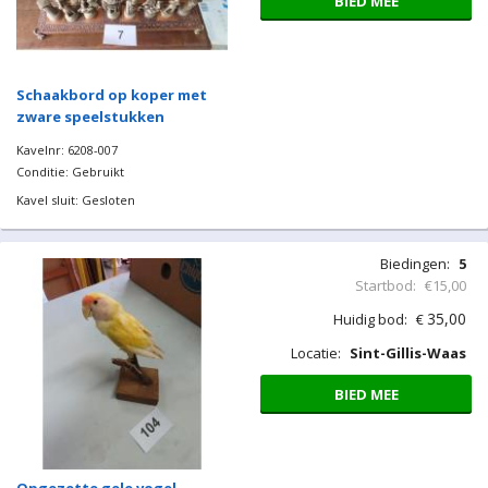
BIED MEE
Schaakbord op koper met
zware speelstukken
Kavelnr: 6208-007
Conditie: Gebruikt
Kavel sluit: Gesloten
Biedingen:
5
Startbod:
€15,00
35,00
Huidig bod:
€
Locatie:
Sint-Gillis-Waas
BIED MEE