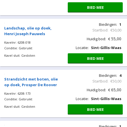
BIED MEE
Biedingen:
1
Landschap, olie op doek,
Startbod:
€50,00
Henri Joseph Pauwels
55,00
Huidig bod:
€
Kavelnr: 6208-018
Locatie:
Sint-Gillis-Waas
Conditie: Gebruikt
Kavel sluit: Gesloten
BIED MEE
Biedingen:
4
Strandzicht met boten, olie
Startbod:
€50,00
op doek, Prosper De Roover
65,00
Huidig bod:
€
Kavelnr: 6208-173
Locatie:
Sint-Gillis-Waas
Conditie: Gebruikt
Kavel sluit: Gesloten
BIED MEE
Biedingen:
1