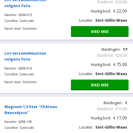
Startbod:
€20,00
volgens foto
22,00
Huidig bod:
€
Kavelnr: 6208-015
Locatie:
Sint-Gillis-Waas
Conditie: Gebruikt
Kavel sluit: Gesloten
BIED MEE
Biedingen:
17
Lot verzamelmunten
Startbod:
€20,00
volgens foto
75,00
Huidig bod:
€
Kavelnr: 6208-016
Locatie:
Sint-Gillis-Waas
Conditie: Gebruikt
Kavel sluit: Gesloten
BIED MEE
Biedingen:
1
Magnum 1,5 liter "Château
Startbod:
€15,00
Beauséjour"
17,00
Huidig bod:
€
Kavelnr: 6208-130
Locatie:
Sint-Gillis-Waas
Conditie: Gebruikt