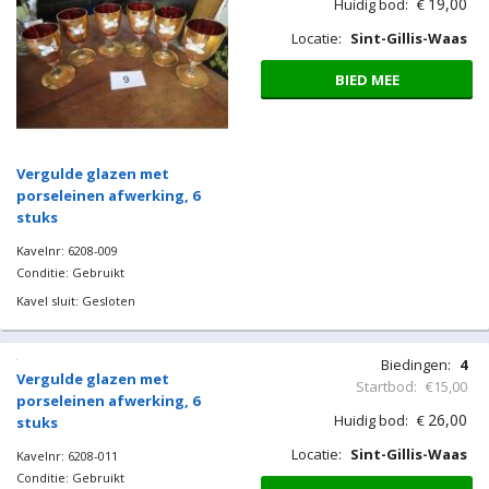
19,00
Huidig bod:
€
Locatie:
Sint-Gillis-Waas
BIED MEE
Vergulde glazen met
porseleinen afwerking, 6
stuks
Kavelnr: 6208-009
Conditie: Gebruikt
Kavel sluit: Gesloten
Biedingen:
4
Vergulde glazen met
Startbod:
€15,00
porseleinen afwerking, 6
26,00
Huidig bod:
€
stuks
Locatie:
Sint-Gillis-Waas
Kavelnr: 6208-011
Conditie: Gebruikt