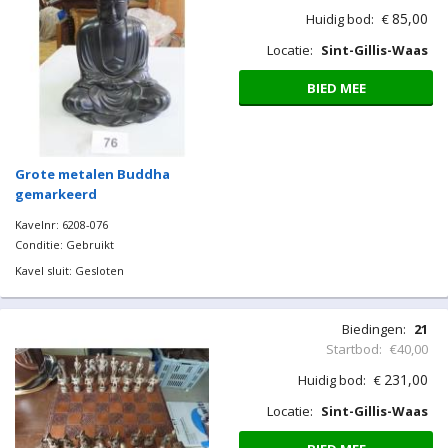
85,00
Huidig bod:
€
Locatie:
Sint-Gillis-Waas
BIED MEE
Grote metalen Buddha
gemarkeerd
Kavelnr: 6208-076
Conditie: Gebruikt
Kavel sluit: Gesloten
Biedingen:
21
Startbod:
€40,00
231,00
Huidig bod:
€
Locatie:
Sint-Gillis-Waas