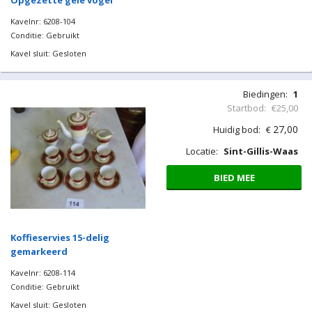
Opgezette gele vogel
Kavelnr: 6208-104
Conditie: Gebruikt
Kavel sluit: Gesloten
Biedingen:
1
Startbod:
€25,00
27,00
Huidig bod:
€
Locatie:
Sint-Gillis-Waas
BIED MEE
Koffieservies 15-delig
gemarkeerd
Kavelnr: 6208-114
Conditie: Gebruikt
Kavel sluit: Gesloten