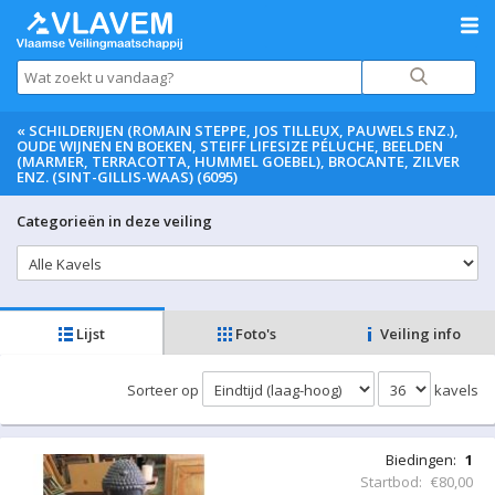
«
SCHILDERIJEN (ROMAIN STEPPE, JOS TILLEUX, PAUWELS ENZ.),
OUDE WIJNEN EN BOEKEN, STEIFF LIFESIZE PÉLUCHE, BEELDEN
(MARMER, TERRACOTTA, HUMMEL GOEBEL), BROCANTE, ZILVER
ENZ. (SINT-GILLIS-WAAS) (6095)
Categorieën in deze veiling
Lijst
Foto's
Veiling info
Sorteer op
kavels
Biedingen:
1
Startbod:
€80,00