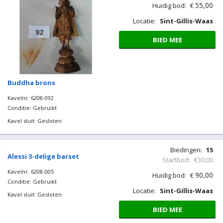
55,00
Huidig bod:
€
Locatie:
Sint-Gillis-Waas
BIED MEE
Buddha brons
Kavelnr: 6208-092
Conditie: Gebruikt
Kavel sluit: Gesloten
Biedingen:
15
Alessi 3-delige barset
Startbod:
€30,00
Kavelnr: 6208-005
90,00
Huidig bod:
€
Conditie: Gebruikt
Locatie:
Sint-Gillis-Waas
Kavel sluit: Gesloten
BIED MEE