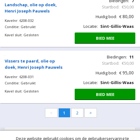
Biedingen:
7
Landschap, olie op doek,
Startbod:
€50,00
Henri Joseph Pauwels
80,00
Huidig bod:
€
Kavelnr: 6208-032
Locatie:
Sint-Gillis-Waas
Conditie: Gebruikt
Kavel sluit: Gesloten
BIED MEE
Biedingen:
11
Vissers te paard, olie op
Startbod:
€50,00
doek, Henri Joseph Pauwels
95,00
Huidig bod:
€
Kavelnr: 6208-031
Locatie:
Sint-Gillis-Waas
Conditie: Gebruikt
Kavel sluit: Gesloten
BIED MEE
<
1
2
>
Categorieën in deze veiling
Deze website gebruikt cookies om de gebruikerservaring te