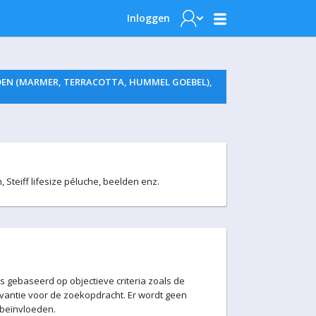
Inloggen
EELDEN (MARMER, TERRACOTTA, HUMMEL GOEBEL),
 Steiff lifesize péluche, beelden enz.
 gebaseerd op objectieve criteria zoals de
levantie voor de zoekopdracht. Er wordt geen
 beïnvloeden.