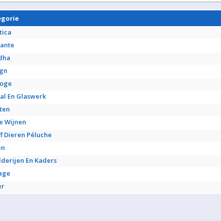
egorie
tica
ante
dha
ign
loge
tal En Glaswerk
ten
e Wijnen
ff Dieren Péluche
en
lderijen En Kaders
age
er