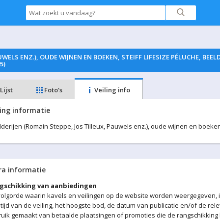
AUWELS ENZ.), OUDE WIJNEN EN BOEKEN, STEIFF LIFESIZE PÉLUCHE, B
5)
Lijst
Foto's
Veiling info
ling informatie
lderijen (Romain Steppe, Jos Tilleux, Pauwels enz.), oude wijnen en boeken,
ra informatie
gschikking van aanbiedingen
olgorde waarin kavels en veilingen op de website worden weergegeven, is
tijd van de veiling, het hoogste bod, de datum van publicatie en/of de re
uik gemaakt van betaalde plaatsingen of promoties die de rangschikking