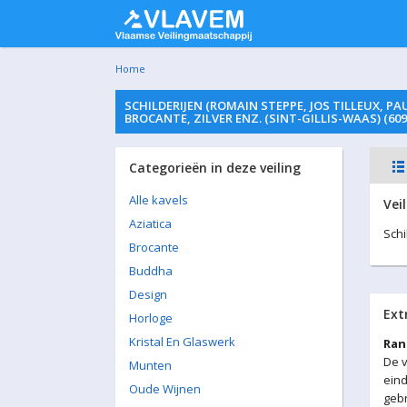
Home
SCHILDERIJEN (ROMAIN STEPPE, JOS TILLEUX, P
BROCANTE, ZILVER ENZ. (SINT-GILLIS-WAAS) (609
Categorieën in deze veiling
Alle kavels
Vei
Aziatica
Schi
Brocante
Buddha
Design
Ext
Horloge
Kristal En Glaswerk
Ran
De v
Munten
eind
Oude Wijnen
gebr