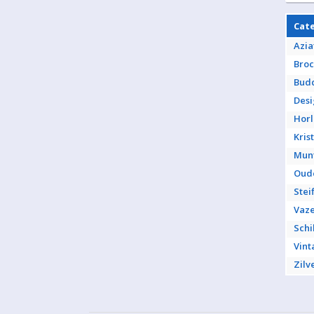
Cat
Azia
Broc
Bud
Des
Hor
Kris
Mun
Oud
Stei
Vaz
Schi
Vint
Zilv