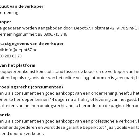
tuut van de verkoper
erneming
koper
 goederen worden aangeboden door: Depot67. Holstraat 42, 9170 Sint-Gil
ernemingsnummer: BE 0806.715.346
tactgegevens van de verkoper
il: info@depot67.be
 03 283 83 73
 van het platform
oopovereenkomst komt tot stand tussen de koper en de verkoper van het 
luitend op als organisator van het online veilingplatform en is geen partij
roepingsrecht (consumenten)
ien u als consument een goed aankoopt van een onderneming, heeft u h
nen te herroepen binnen 14 dagen na afhaling of levering van het goed
liteiten van het herroepingsrecht vindt u hieronder op de pagina “Herroe
antie
en u als consument een goed aankoopt van een professionele verkoper, he
dehandsgoederen en wordt deze garantie beperkt tot 1 jaar, zoals van to
eend door de verkoper.