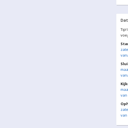
Da
Tip!
voe
Sta
zate
vana
Slui
maa
vana
Kij
maa
van 
Oph
zate
van 