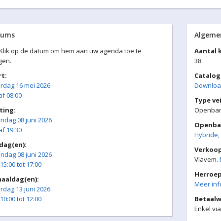
tums
Algeme
 Klik op de datum om hem aan uw agenda toe te
Aantal k
gen.
38
rt:
Catalog
rdag 16 mei 2026
Download
f 08:00
Type vei
ting:
Openbare
ndag 08 juni 2026
Openbar
f 19:30
Hybride, 
kdag(en):
Verkoo
ndag 08 juni 2026
Vlavem.
15:00 tot 17:00
Herroep
aaldag(en):
Meer info
rdag 13 juni 2026
10:00 tot 12:00
Betaalw
Enkel via