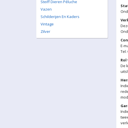
Steiff Dieren Péluche
Sta
Vazen
Ond
Schilderijen En Kaders
Ver
Vintage
Deze
Zilver
Ond
Con
E-ma
Tel:
Rol
De k
uits
Her
Ind
rede
moda
Gar
Indi
twee
verl