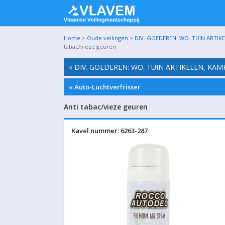
Home
>
Oude veilingen
>
DIV. GOEDEREN: WO. TUIN ARTIK
tabac/vieze geuren
« DIV. GOEDEREN: WO. TUIN ARTIKELEN, KA
« Auto-Luchtverfrisser
Anti tabac/vieze geuren
Kavel nummer: 6263-287