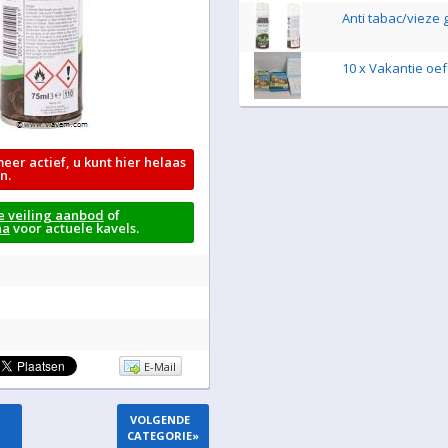
Anti tabac/vieze
10 x Vakantie o
meer actief, u kunt hier helaas
n.
e veiling aanbod
of
na
voor actuele kavels.
E-Mail
VOLGENDE
CATEGORIE
»