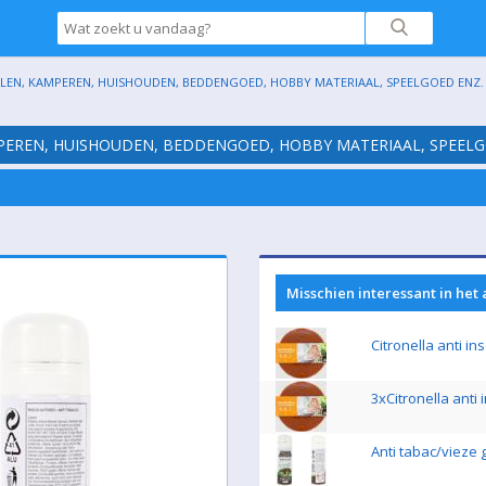
ELEN, KAMPEREN, HUISHOUDEN, BEDDENGOED, HOBBY MATERIAAL, SPEELGOED ENZ. (G
MPEREN, HUISHOUDEN, BEDDENGOED, HOBBY MATERIAAL, SPEELGOE
Misschien interessant in het
Citronella anti in
3xCitronella anti
Anti tabac/vieze