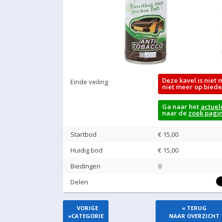
Deze kavel is niet 
Einde veiling
niet meer op biede
Ga naar het
actuel
naar de
zoek pagi
Startbod
€ 15,00
Huidig bod
€
15,00
Biedingen
0
Delen
VORIGE
« TERUG
«
CATEGORIE
NAAR OVERZICHT