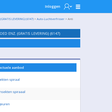
Inloggen
RATIS LEVERING) (6147)
>
Auto-Luchtverfrisser
> Anti
D ENZ. (GRATIS LEVERING) (6147)
 actuele aanbod
sekten spiraal
 insekten spiraaal
 geuren