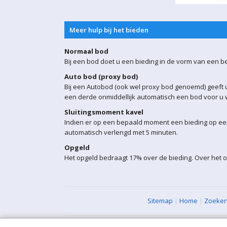
Meer hulp bij het bieden
Normaal bod
Bij een bod doet u een bieding in de vorm van een b
Auto bod (proxy bod)
Bij een Autobod (ook wel proxy bod genoemd) geeft u
een derde onmiddellijk automatisch een bod voor u w
Sluitingsmoment kavel
Indien er op een bepaald moment een bieding op een 
automatisch verlengd met 5 minuten.
Opgeld
Het opgeld bedraagt 17% over de bieding. Over het 
Sitemap
|
Home
|
Zoeke