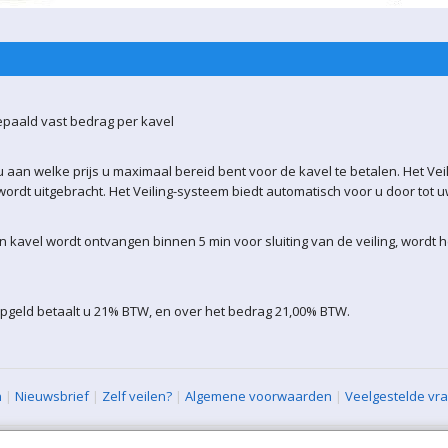
epaald vast bedrag per kavel
 aan welke prijs u maximaal bereid bent voor de kavel te betalen. Het Vei
ordt uitgebracht. Het Veiling-systeem biedt automatisch voor u door tot 
kavel wordt ontvangen binnen 5 min voor sluiting van de veiling, wordt 
opgeld betaalt u 21% BTW, en over het bedrag 21,00% BTW.
n
|
Nieuwsbrief
|
Zelf veilen?
|
Algemene voorwaarden
|
Veelgestelde vr