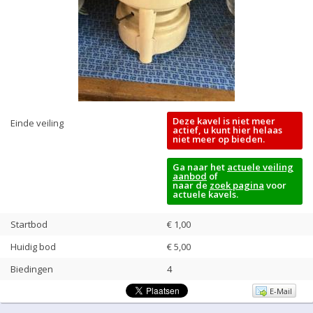
Deze kavel is niet meer
Einde veiling
actief, u kunt hier helaas
niet meer op bieden.
Ga naar het
actuele veiling
aanbod
of
naar de
zoek pagina
voor
actuele kavels.
Startbod
€ 1,00
Huidig bod
€
5,00
Biedingen
4
E-Mail