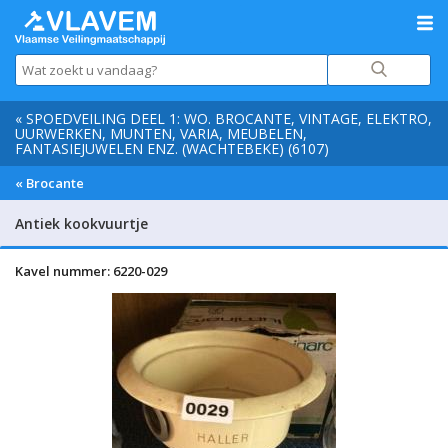
« SPOEDVEILING DEEL 1: WO. BROCANTE, VINTAGE, ELEKTRO,
UURWERKEN, MUNTEN, VARIA, MEUBELEN,
FANTASIEJUWELEN ENZ. (WACHTEBEKE) (6107)
« Brocante
Antiek kookvuurtje
Kavel nummer: 6220-029