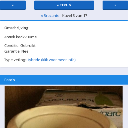
«
« TERUG
»
« Brocante
- Kavel 3 van 17
Omschrijving
Antiek kookvuurtje
Conditie: Gebruikt
Garantie: Nee
Type veiling:
Hybride (klik voor meer info)
Foto's