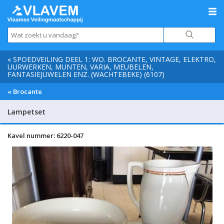
« SPOEDVEILING DEEL 1: WO. BROCANTE, VINTAGE, ELEKTRO,
UURWERKEN, MUNTEN, VARIA, MEUBELEN,
FANTASIEJUWELEN ENZ. (WACHTEBEKE) (6107)
« Brocante
Lampetset
Kavel nummer: 6220-047