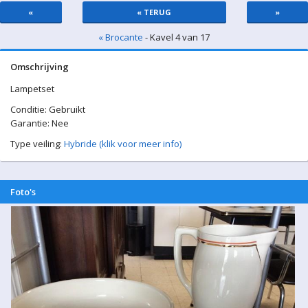
«
« TERUG
»
« Brocante
- Kavel 4 van 17
Omschrijving
Lampetset
Conditie: Gebruikt
Garantie: Nee
Type veiling:
Hybride (klik voor meer info)
Foto's