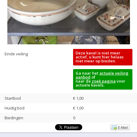
Deze kavel is niet meer
Einde veiling
actief, u kunt hier helaas
niet meer op bieden.
Ga naar het
actuele veiling
aanbod
of
naar de
zoek pagina
voor
actuele kavels.
Startbod
€ 1,00
Huidig bod
€
1,00
Biedingen
0
E-Mail