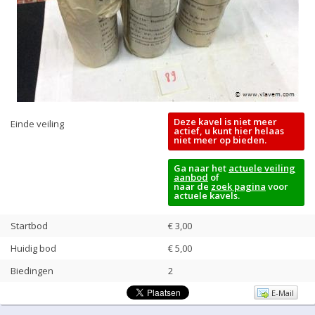
Deze kavel is niet meer
Einde veiling
actief, u kunt hier helaas
niet meer op bieden.
Ga naar het
actuele veiling
aanbod
of
naar de
zoek pagina
voor
actuele kavels.
Startbod
€ 3,00
Huidig bod
€
5,00
Biedingen
2
E-Mail