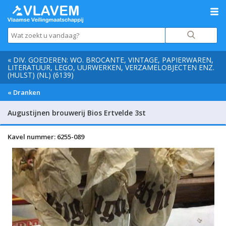
« DIV. GOEDEREN: WO. BROCANTE, VINTAGE, PAPIERWAREN,
LITERATUUR, LEGO, UURWERKEN, VERZAMELOBJECTEN ENZ.
(HULST) (NL) (6139)
« Dranken
Augustijnen brouwerij Bios Ertvelde 3st
Kavel nummer: 6255-089