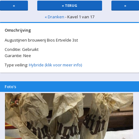
«
« TERUG
»
« Dranken
- Kavel 1 van 17
Omschrijving
Augustijnen brouwerij Bios Ertvelde 3st
Conditie: Gebruikt
Garantie: Nee
Type veiling:
Hybride (klik voor meer info)
Foto's