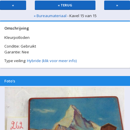
«
« TERUG
»
« Bureaumateriaal
- Kavel 15 van 15
Omschrijving
Kleurpotloden
Conditie: Gebruikt
Garantie: Nee
Type veiling:
Hybride (klik voor meer info)
Foto's