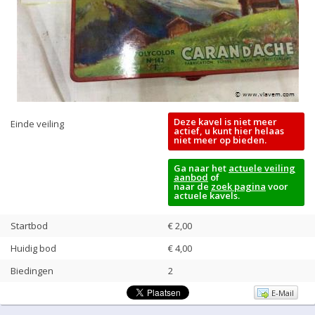
Deze kavel is niet meer
Einde veiling
actief, u kunt hier helaas
niet meer op bieden.
Ga naar het
actuele veiling
aanbod
of
naar de
zoek pagina
voor
actuele kavels.
Startbod
€ 2,00
Huidig bod
€
4,00
Biedingen
2
E-Mail