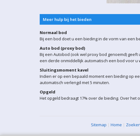
Meer hulp bij het bieden
Normaal bod
Bij een bod doet u een bieding in de vorm van een b
Auto bod (proxy bod)
Bij een Autobod (ook wel proxy bod genoemd) geeft u
een derde onmiddellijk automatisch een bod voor u w
Sluitingsmoment kavel
Indien er op een bepaald moment een bieding op een 
automatisch verlengd met 5 minuten.
Opgeld
Het opgeld bedraagt 17% over de bieding. Over het o
Sitemap
|
Home
|
Zoeke