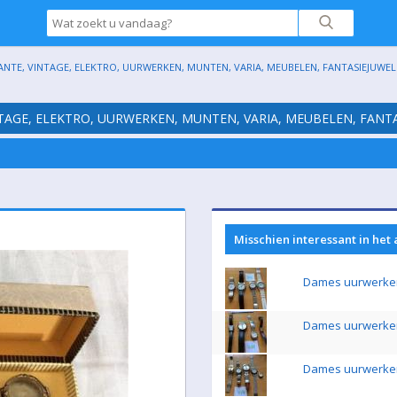
ANTE, VINTAGE, ELEKTRO, UURWERKEN, MUNTEN, VARIA, MEUBELEN, FANTASIEJUWELE
NTAGE, ELEKTRO, UURWERKEN, MUNTEN, VARIA, MEUBELEN, FANTA
Misschien interessant in het
Dames uurwerke
Dames uurwerke
Dames uurwerke