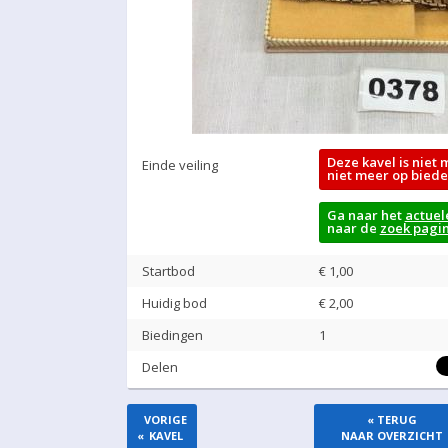
Deze kavel is niet 
Einde veiling
niet meer op biede
Ga naar het
actuel
naar de
zoek pagi
Startbod
€ 1,00
Huidig bod
€
2,00
Biedingen
1
Delen
VORIGE
« TERUG
«
KAVEL
NAAR OVERZICHT