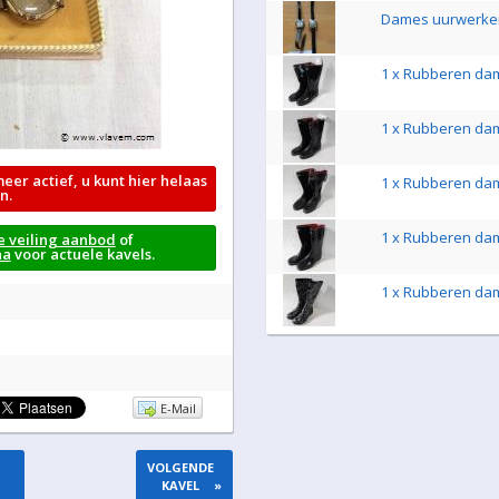
Dames uurwerke
1 x Rubberen dam
1 x Rubberen dam
meer actief, u kunt hier helaas
1 x Rubberen dam
n.
1 x Rubberen dam
e veiling aanbod
of
na
voor actuele kavels.
1 x Rubberen dam
E-Mail
VOLGENDE
KAVEL
»