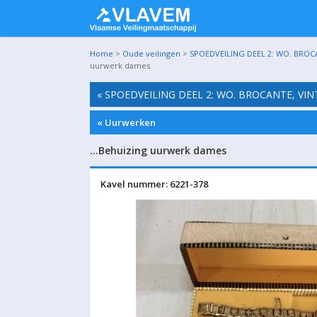
Home
>
Oude veilingen
>
SPOEDVEILING DEEL 2: WO. BROC
uurwerk dames
« SPOEDVEILING DEEL 2: WO. BROCANTE, VI
« Uurwerken
…Behuizing uurwerk dames
Kavel nummer: 6221-378