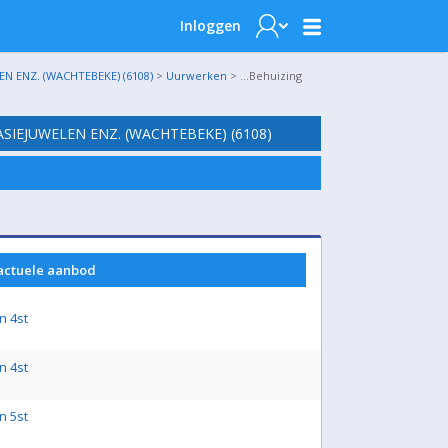
Inloggen
N ENZ. (WACHTEBEKE) (6108)
>
Uurwerken
> …Behuizing
SIEJUWELEN ENZ. (WACHTEBEKE) (6108)
 actuele aanbod
n 4st
n 4st
n 5st