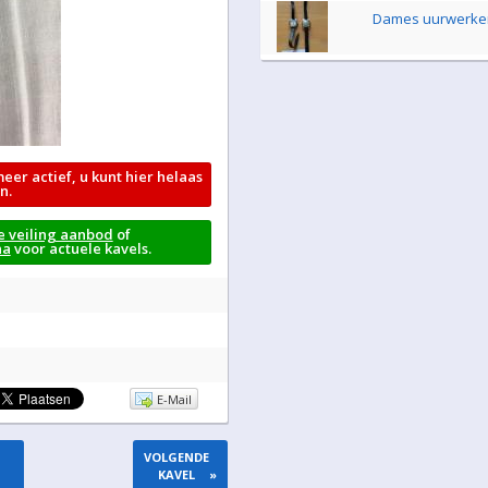
Dames uurwerke
meer actief, u kunt hier helaas
n.
e veiling aanbod
of
na
voor actuele kavels.
E-Mail
VOLGENDE
KAVEL
»