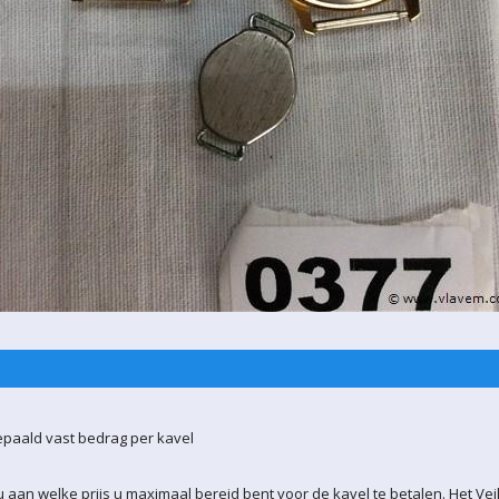
epaald vast bedrag per kavel
 aan welke prijs u maximaal bereid bent voor de kavel te betalen. Het Vei