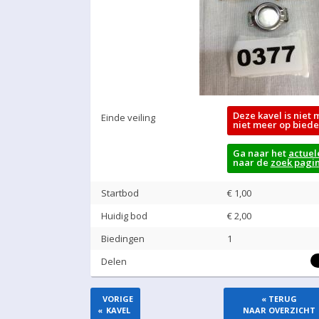
Deze kavel is niet 
Einde veiling
niet meer op biede
Ga naar het
actuel
naar de
zoek pagi
Startbod
€ 1,00
Huidig bod
€
2,00
Biedingen
1
Delen
VORIGE
« TERUG
«
KAVEL
NAAR OVERZICHT