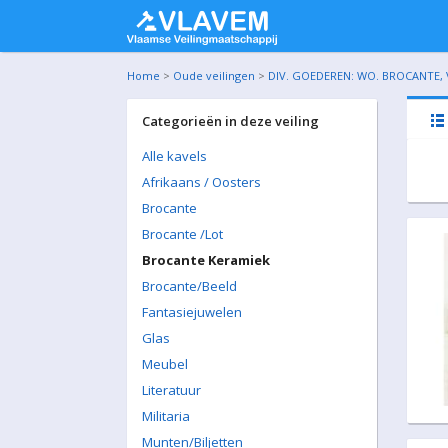
Home
>
Oude veilingen
>
DIV. GOEDEREN: WO. BROCANTE, V
Categorieën in deze veiling
Alle kavels
Afrikaans / Oosters
Brocante
Brocante /Lot
Brocante Keramiek
Brocante/Beeld
Fantasiejuwelen
Glas
Meubel
Literatuur
Militaria
Munten/Biljetten