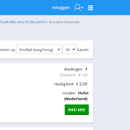
Inloggen
UR ENZ. (HULST) (NL) (6151)
> Brocante Keramiek
orteer op
kavels
Biedingen:
1
Startbod:
€1,00
2,00
Huidig bod:
€
Locatie:
Hulst
(Nederland)
BIED MEE