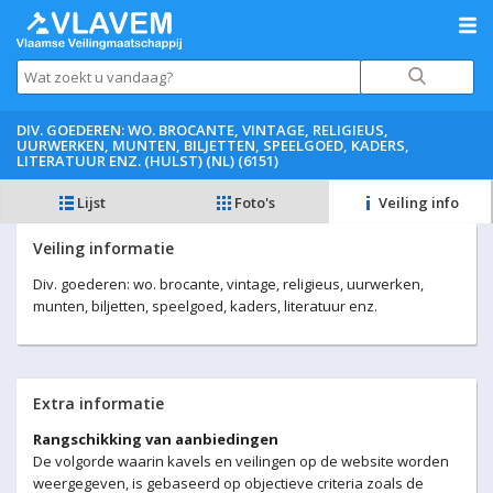
DIV. GOEDEREN: WO. BROCANTE, VINTAGE, RELIGIEUS,
UURWERKEN, MUNTEN, BILJETTEN, SPEELGOED, KADERS,
LITERATUUR ENZ. (HULST) (NL) (6151)
Lijst
Foto's
Veiling info
Veiling informatie
Div. goederen: wo. brocante, vintage, religieus, uurwerken,
munten, biljetten, speelgoed, kaders, literatuur enz.
Extra informatie
Rangschikking van aanbiedingen
De volgorde waarin kavels en veilingen op de website worden
weergegeven, is gebaseerd op objectieve criteria zoals de