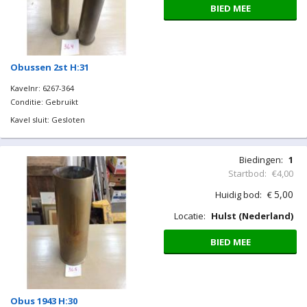
BIED MEE
Obussen 2st H:31
Kavelnr: 6267-364
Conditie: Gebruikt
Kavel sluit: Gesloten
Biedingen:
1
Startbod:
€4,00
5,00
Huidig bod:
€
Locatie:
Hulst (Nederland)
BIED MEE
Obus 1943 H:30