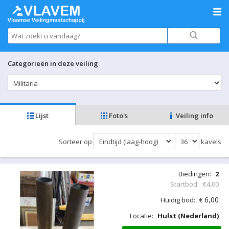
Categorieën in deze veiling
Lijst
Foto's
Veiling info
Sorteer op
kavels
Biedingen:
2
Startbod:
€4,00
6,00
Huidig bod:
€
Locatie:
Hulst (Nederland)