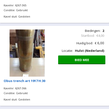
Kavelnr: 6267-365
Conditie: Gebruikt
Kavel sluit: Gesloten
Biedingen:
2
Startbod:
€4,00
6,00
Huidig bod:
€
Locatie:
Hulst (Nederland)
BIED MEE
Obus trench art 1917 H:30
Kavelnr: 6267-366
Conditie: Gebruikt
Kavel sluit: Gesloten