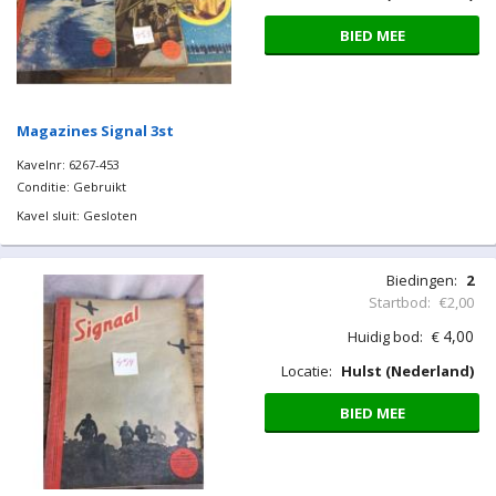
BIED MEE
Magazines Signal 3st
Kavelnr: 6267-453
Conditie: Gebruikt
Kavel sluit: Gesloten
Biedingen:
2
Startbod:
€2,00
4,00
Huidig bod:
€
Locatie:
Hulst (Nederland)
BIED MEE