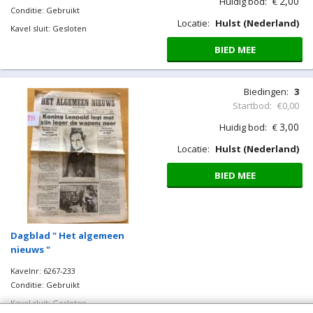
2,00
Huidig bod:
€
Conditie: Gebruikt
Locatie:
Hulst (Nederland)
Kavel sluit: Gesloten
BIED MEE
Biedingen:
3
Startbod:
€0,00
3,00
Huidig bod:
€
Locatie:
Hulst (Nederland)
BIED MEE
Dagblad " Het algemeen
nieuws "
Kavelnr: 6267-233
Conditie: Gebruikt
Kavel sluit: Gesloten